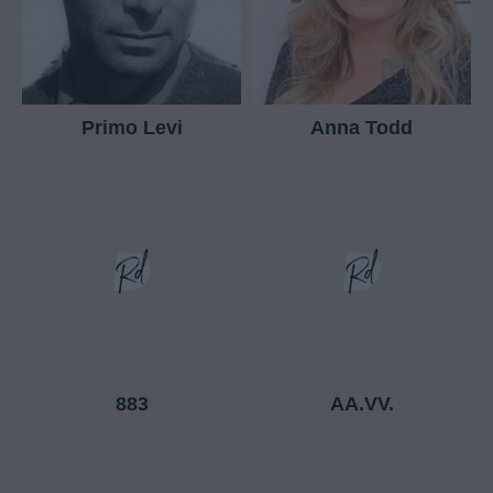
Primo Levi
Anna Todd
883
AA.VV.