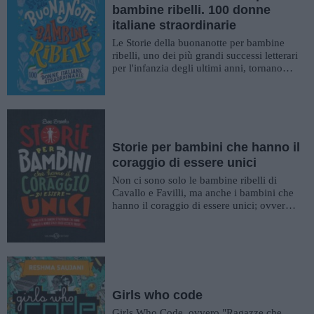
bambine ribelli. 100 donne
italiane straordinarie
Le Storie della buonanotte per bambine
ribelli, uno dei più grandi successi letterari
per l'infanzia degli ultimi anni, tornano
con una nuova seri...
Storie per bambini che hanno il
coraggio di essere unici
Non ci sono solo le bambine ribelli di
Cavallo e Favilli, ma anche i bambini che
hanno il coraggio di essere unici; ovvero
quelli raccontati da Ben...
Girls who code
Girls Who Code, ovvero "Ragazze che