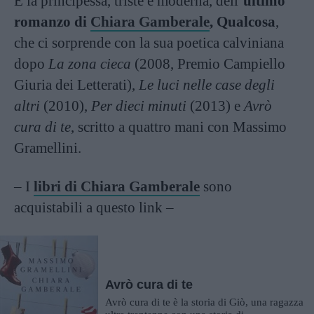
È la principessa, triste e moderna, dell’
ultimo
romanzo di
Chiara Gamberale
, Qualcosa
,
che ci sorprende con la sua poetica calviniana
dopo
La zona cieca
(2008, Premio Campiello
Giuria dei Letterati),
Le luci nelle case degli
altri
(2010),
Per dieci minuti
(2013) e
Avrò
cura di te
, scritto a quattro mani con Massimo
Gramellini.
– I
libri di Chiara Gamberale
sono
acquistabili a questo link –
Avrò cura di te
Avrò cura di te è la storia di Giò, una ragazza