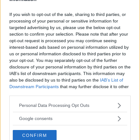
Personalmente mi difendo dal rischio della mia
If you wish to opt-out of the sale, sharing to third parties, or
stessa compulsività con un Nokia dell’altro
processing of your personal or sensitive information for
secolo, con cui mi è possibile solo fare e
targeted advertising by us, please use the below opt-out
section to confirm your selection. Please note that after your
ricevere chiamate e spedire e ricevere sms.
opt-out request is processed you may continue seeing
Internet comunque resta un pericolo per me, nei
interest-based ads based on personal information utilized by
us or personal information disclosed to third parties prior to
periodi in cui l’umore è basso: e rischia di
your opt-out. You may separately opt-out of the further
trasformarsi in un vaso di Pandora che si
disclosure of your personal information by third parties on the
prende le mie energie, il mio tempo. Ma non mi
IAB’s list of downstream participants. This information may
also be disclosed by us to third parties on the
IAB’s List of
dà niente in cambio. Non a caso, quando
Downstream Participants
that may further disclose it to other
scrivo, parto per isole remote, dove il wifi, se
third parties.
c’è, traballa…
Please note that this website/app uses one or more Google
Personal Data Processing Opt Outs
services and may gather and store information including but
not limited to your visit or usage behaviour. You may click to
Google consents
grant or deny consent to Google and its third-party tags to
use your data for below specified purposes in below Google
CONFIRM
consent section.