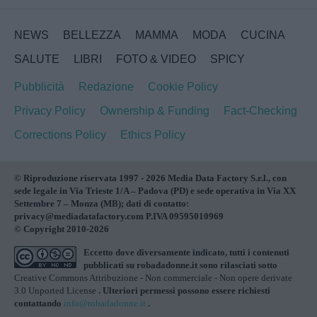
NEWS
BELLEZZA
MAMMA
MODA
CUCINA
SALUTE
LIBRI
FOTO & VIDEO
SPICY
Pubblicità
Redazione
Cookie Policy
Privacy Policy
Ownership & Funding
Fact-Checking
Corrections Policy
Ethics Policy
© Riproduzione riservata 1997 - 2026 Media Data Factory S.r.l., con
sede legale in Via Trieste 1/A – Padova (PD) e sede operativa in Via XX
Settembre 7 – Monza (MB); dati di contatto:
privacy@mediadatafactory.com P.IVA 09595010969
© Copyright 2010-2026
Eccetto dove diversamente indicato, tutti i contenuti
pubblicati su
robadadonne.it
sono rilasciati sotto
Creative Commons Attribuzione - Non commerciale - Non opere derivate
3.0 Unported License
. Ulteriori permessi possono essere richiesti
contattando
info@robadadonne.it
.