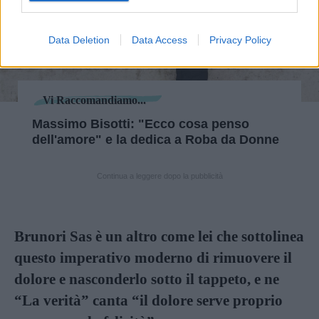
Data Deletion
Data Access
Privacy Policy
Vi Raccomandiamo...
Massimo Bisotti: "Ecco cosa penso
dell'amore" e la dedica a Roba da Donne
Continua a leggere dopo la pubblicità
Brunori Sas è un altro come lei che sottolinea
questo imperativo moderno di rimuovere il
dolore e nasconderlo sotto il tappeto, e ne
“La verità” canta “il dolore serve proprio