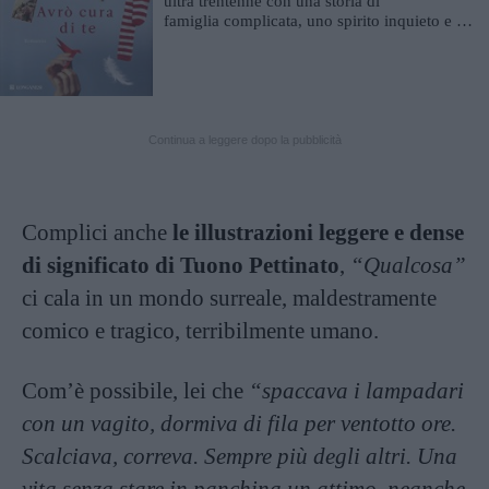
ultra trentenne con una storia di
famiglia complicata, uno spirito inquieto e un
grande amore: ...
Continua a leggere dopo la pubblicità
Complici anche
le illustrazioni leggere e dense
di significato di Tuono Pettinato
,
“Qualcosa”
ci cala in un mondo surreale, maldestramente
comico e tragico, terribilmente umano.
Com’è possibile, lei che
“spaccava i lampadari
con un vagito, dormiva di fila per ventotto ore.
Scalciava, correva. Sempre più degli altri. Una
vita senza stare in panchina un attimo, neanche