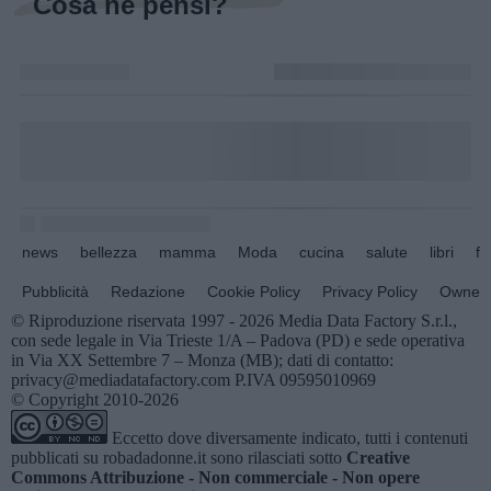
Cosa ne pensi?
news
bellezza
mamma
Moda
cucina
salute
libri
fo
Pubblicità
Redazione
Cookie Policy
Privacy Policy
Owners
© Riproduzione riservata 1997 - 2026 Media Data Factory S.r.l.,
con sede legale in Via Trieste 1/A – Padova (PD) e sede operativa
in Via XX Settembre 7 – Monza (MB); dati di contatto:
privacy@mediadatafactory.com P.IVA 09595010969
© Copyright 2010-2026
Eccetto dove diversamente indicato, tutti i contenuti
pubblicati su
robadadonne.it
sono rilasciati sotto
Creative
Commons Attribuzione - Non commerciale - Non opere