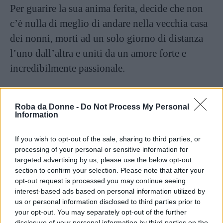
Per guarire la sua anima ferita, decide che non
c’è nulla di meglio di andare nella vecchia casa
dei nonni, morti ad un solo giorno di distanza
l’uno dall’altra e uniti da un amore forte e
incredibilmente passionale.
Proprio nella notte di San Valentino, tra una
Roba da Donne -
Do Not Process My Personal
lacrima e un rimpianto, Giò trova una lettera
Information
che la nonna aveva scritto al suo
angelo
custode
.
If you wish to opt-out of the sale, sharing to third parties, or
processing of your personal or sensitive information for
targeted advertising by us, please use the below opt-out
Dapprima divertita e reticente, inizia a leggere,
section to confirm your selection. Please note that after your
opt-out request is processed you may continue seeing
ma poi prova lei stessa il desiderio di scrivere
interest-based ads based on personal information utilized by
anche al suo angelo, con un moto simile a
us or personal information disclosed to third parties prior to
quello della superstizione che la porta ad andare
your opt-out. You may separately opt-out of the further
disclosure of your personal information by third parties on the