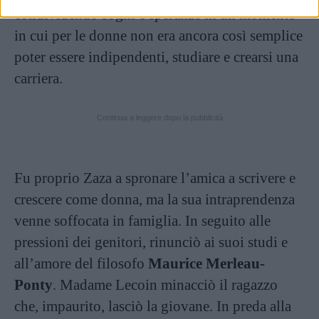
condividendo sogni e speranze in un momento
in cui per le donne non era ancora così semplice
poter essere indipendenti, studiare e crearsi una
carriera.
Continua a leggere dopo la pubblicità
Fu proprio Zaza a spronare l’amica a scrivere e
crescere come donna, ma la sua intraprendenza
venne soffocata in famiglia. In seguito alle
pressioni dei genitori, rinunciò ai suoi studi e
all’amore del filosofo
Maurice Merleau-
Ponty
. Madame Lecoin minacciò il ragazzo
che, impaurito, lasciò la giovane. In preda alla