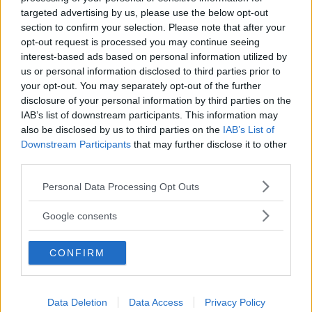
targeted advertising by us, please use the below opt-out
scrittrice stessa. Quest’ultima rimane subito
section to confirm your selection. Please note that after your
incantata dalla nuova compagna: la ammira e fa
opt-out request is processed you may continue seeing
di tutto per indurre convincerla a ricambiare il
interest-based ads based on personal information utilized by
us or personal information disclosed to third parties prior to
sentimento. Le due diventano rapidamente
your opt-out. You may separately opt-out of the further
inseparabili, ma è il destino ad allontanarle.
disclosure of your personal information by third parties on the
IAB’s list of downstream participants. This information may
also be disclosed by us to third parties on the
IAB’s List of
A trovare il titolo al romanzo, dato che ancora
Downstream Participants
that may further disclose it to other
non ne aveva uno, è stata proprio la figlia,
third parties.
ispirandosi al testo stesso. La parola
Please note that this website/app uses one or more Google
Personal Data Processing Opt Outs
“inseparabile” viene infatti menzionata più
services and may gather and store information including but
not limited to your visit or usage behaviour. You may click to
Google consents
volte in relazione ai personaggi centrali,
grant or deny consent to Google and its third-party tags to
modellati su de Beauvoir e la sua “
amica
use your data for below specified purposes in below Google
CONFIRM
consent section.
geniale
“. Entrambe appartenenti a famiglie
cattoliche e borghesi della Parigi degli anni
Venti, si conobbero all’età di 9 anni,
Data Deletion
Data Access
Privacy Policy