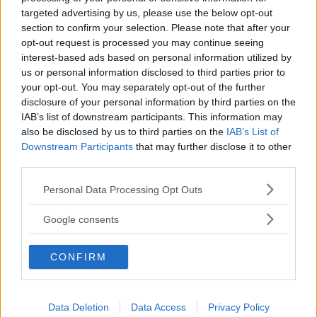
seppe dire di no.
targeted advertising by us, please use the below opt-out
section to confirm your selection. Please note that after your
opt-out request is processed you may continue seeing
interest-based ads based on personal information utilized by
Sentivo di avere un debito da ripagare.
us or personal information disclosed to third parties prior to
Pauline era l’unica che mi avesse scritto
your opt-out. You may separately opt-out of the further
disclosure of your personal information by third parties on the
quando ero in ospedale e minacciava di
IAB’s list of downstream participants. This information may
uccidersi, se non l’avessi aiutata.
also be disclosed by us to third parties on the
IAB’s List of
Downstream Participants
that may further disclose it to other
Vomitava dopo ogni pasto e stava
third parties.
dimagrendo a vista d’occhio. Ora sono
Please note that this website/app uses one or more Google
Personal Data Processing Opt Outs
certa che fosse
bulimica
. Credevo
services and may gather and store information including but
davvero che si sarebbe tolta la vita.
not limited to your visit or usage behaviour. You may click to
Google consents
grant or deny consent to Google and its third-party tags to
use your data for below specified purposes in below Google
CONFIRM
consent section.
La donna venne uccisa in un parco con un
mattone posto all’interno di una calza. La verità
venne subito a galla e il caso delle due assassine
Data Deletion
Data Access
Privacy Policy