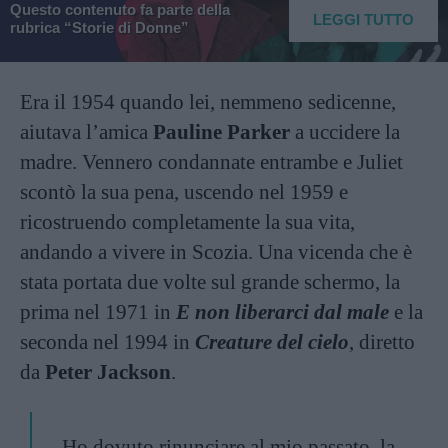
Questo contenuto fa parte della
LEGGI TUTTO
rubrica “Storie di Donne”
Era il 1954 quando lei, nemmeno sedicenne,
aiutava l’amica
Pauline Parker
a uccidere la
madre. Vennero condannate entrambe e Juliet
scontò la sua pena, uscendo nel 1959 e
ricostruendo completamente la sua vita,
andando a vivere in Scozia. Una vicenda che è
stata portata due volte sul grande schermo, la
prima nel 1971 in
E non liberarci dal male
e la
seconda nel 1994 in
Creature del cielo
, diretto
da
Peter Jackson
.
Ho dovuto rinunciare al mio passato, la