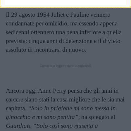
adolescenti attirò l’attenzione di tutto il mondo.
Il 29 agosto 1954 Juliet e Pauline vennero
condannate per omicidio, ma essendo appena
sedicenni ottennero una pena inferiore a quella
prevista: cinque anni di detenzione e il divieto
assoluto di incontrarsi di nuovo.
Continua a leggere dopo la pubblicità
Ancora oggi Anne Perry pensa che gli anni in
carcere siano stati la cosa migliore che le sia mai
capitata.
“Solo in prigione mi sono messa in
ginocchio e mi sono pentita”
, ha spiegato al
Guardia
n.
“Solo così sono riuscita a