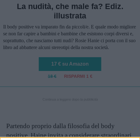
La nudità, che male fa? Ediz.
illustrata
Il body positive va imparato fin da piccoli/e. E quale modo migliore
se non far capire a bambini e bambine che esistono corpi diversi e,
soprattutto, che nasciamo tutti nudi? Rosie Hanie ci porta con il suo
libro ad abbattere alcuni stereotipi della nostra società.
17 € su Amazon
18 €
RISPARMI 1 €
Continua a leggere dopo la pubblicità
Partendo proprio dalla filosofia del body
positive, Haine invita a considerare straordinari