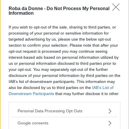
tutti i corpi, celebrandoli indipendentemente da
Roba da Donne -
Do Not Process My Personal
taglia, etnia, genere o abilità fisica. Per questo
Information
La Nudità che male fa?
non è solo un libro per
If you wish to opt-out of the sale, sharing to third parties, or
bambini, ma anche per gli adulti ancora troppo
processing of your personal or sensitive information for
spesso incastrati in stereotipi di bellezza irreale,
targeted advertising by us, please use the below opt-out
section to confirm your selection. Please note that after your
che sono frutti di un costrutto sociale sbagliato,
opt-out request is processed you may continue seeing
per invitarli a riconsiderare i corpi,
interest-based ads based on personal information utilized by
us or personal information disclosed to third parties prior to
considerandoli tutti meravigliosi.
your opt-out. You may separately opt-out of the further
disclosure of your personal information by third parties on the
IAB’s list of downstream participants. This information may
also be disclosed by us to third parties on the
IAB’s List of
Downstream Participants
that may further disclose it to other
third parties.
Please note that this website/app uses one or more Google
Personal Data Processing Opt Outs
services and may gather and store information including but
not limited to your visit or usage behaviour. You may click to
Google consents
grant or deny consent to Google and its third-party tags to