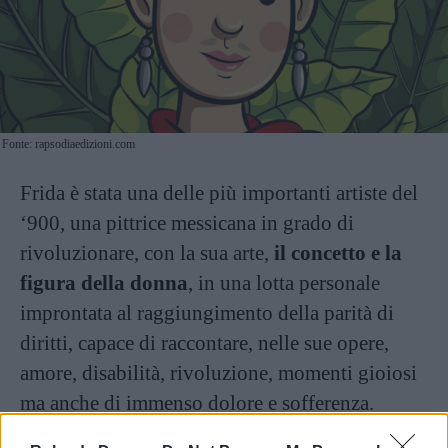
Fonte: rapsodiaedizioni.com
Frida è stata una delle più importanti artiste del
‘900, una pittrice messicana in grado di
rivoluzionare, con la sua arte,
il concetto e la
figura della donna
, in una lotta personale
improntata al raggiungimento della parità di
diritti, capace di raccontare, nelle sue opere,
amore, disabilità, rivoluzione, momenti gioiosi
ma anche di immenso dolore e sofferenza.