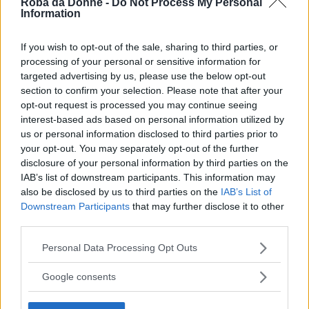
Roba da Donne -
Do Not Process My Personal
Continua a leggere dopo la pubblicità
Information
If you wish to opt-out of the sale, sharing to third parties, or
processing of your personal or sensitive information for
Un’altra delle protagoniste della collana è
targeted advertising by us, please use the below opt-out
Violeta Parra
, cantante e antropologa cilena,
section to confirm your selection. Please note that after your
una delle prime donne viaggiatrici, il cui scopo
opt-out request is processed you may continue seeing
interest-based ads based on personal information utilized by
era raccogliere la tradizione delle antiche
us or personal information disclosed to third parties prior to
canzoni popolari affinché non andassero
your opt-out. You may separately opt-out of the further
disclosure of your personal information by third parties on the
perdute. Stando a contatto con gli anziani
IAB’s list of downstream participants. This information may
abitanti dei luoghi che visitava, Violeta imparò
also be disclosed by us to third parties on the
IAB’s List of
Downstream Participants
that may further disclose it to other
a suonare diversi strumenti musicali, a riciclare
third parties.
oggetti, a fare vestiti in lana di alpaca e a
Please note that this website/app uses one or more Google
Personal Data Processing Opt Outs
dipingere quadri e murales.
services and may gather and store information including but
not limited to your visit or usage behaviour. You may click to
Google consents
grant or deny consent to Google and its third-party tags to
use your data for below specified purposes in below Google