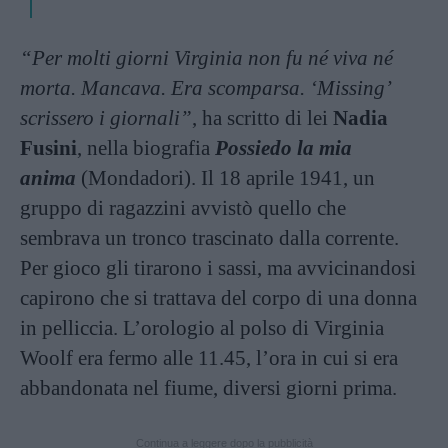
“Per molti giorni Virginia non fu né viva né
morta. Mancava. Era scomparsa. ‘Missing’
scrissero i giornali”
, ha scritto di lei
Nadia
Fusini
, nella biografia
Possiedo la mia
anima
(Mondadori). Il 18 aprile 1941, un
gruppo di ragazzini avvistò quello che
sembrava un tronco trascinato dalla corrente.
Per gioco gli tirarono i sassi, ma avvicinandosi
capirono che si trattava del corpo di una donna
in pelliccia. L’orologio al polso di Virginia
Woolf era fermo alle 11.45, l’ora in cui si era
abbandonata nel fiume, diversi giorni prima.
Continua a leggere dopo la pubblicità