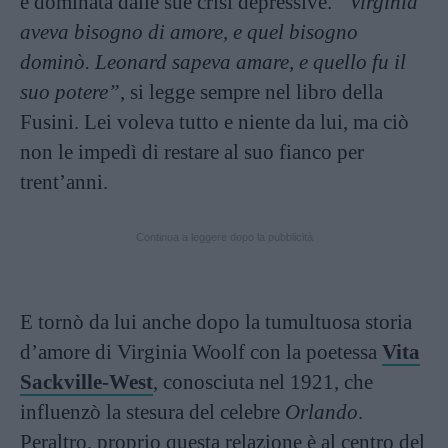
e dominata dalle sue crisi depressive.
“Virginia
aveva bisogno di amore, e quel bisogno
dominò. Leonard sapeva amare, e quello fu il
suo potere”
, si legge sempre nel libro della
Fusini. Lei voleva tutto e niente da lui, ma ciò
non le impedì di restare al suo fianco per
trent’anni.
Continua a leggere dopo la pubblicità
E tornò da lui anche dopo la tumultuosa storia
d’amore di Virginia Woolf con la poetessa
Vita
Sackville-West
, conosciuta nel 1921, che
influenzò la stesura del celebre
Orlando
.
Peraltro, proprio questa relazione è al centro del