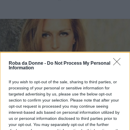
Roba da Donne -
Do Not Process My Personal
Information
If you wish to opt-out of the sale, sharing to third parties, or
Vi Raccomandiamo...
processing of your personal or sensitive information for
Quell'ultimo biglietto di Dalida prima di
targeted advertising by us, please use the below opt-out
suicidarsi, come Tenco e i suoi ex
section to confirm your selection. Please note that after your
opt-out request is processed you may continue seeing
interest-based ads based on personal information utilized by
“Amo questo paesaggio alluvionato,
us or personal information disclosed to third parties prior to
quest’acqua selvaggia, il suo moto invasivo, i
your opt-out. You may separately opt-out of the further