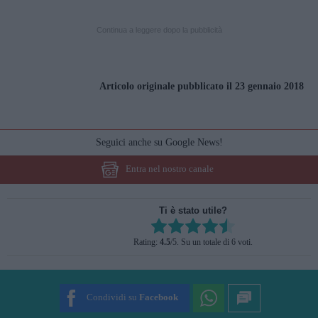
Continua a leggere dopo la pubblicità
Articolo originale pubblicato il 23 gennaio 2018
Seguici anche su Google News!
Entra nel nostro canale
Ti è stato utile?
Rate this item:
Rating:
4.5
/5. Su un totale di 6 voti.
SUBMIT RATING
Condividi su
Facebook