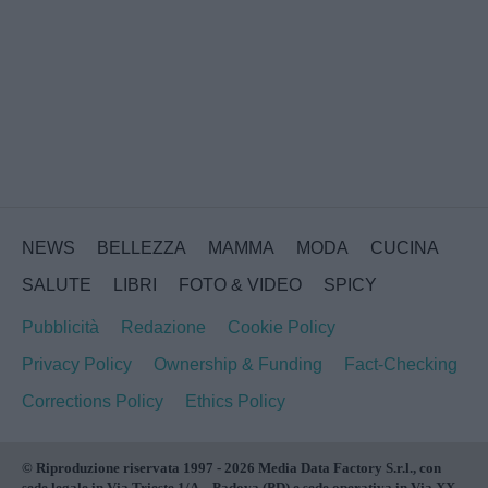
NEWS
BELLEZZA
MAMMA
MODA
CUCINA
SALUTE
LIBRI
FOTO & VIDEO
SPICY
Pubblicità
Redazione
Cookie Policy
Privacy Policy
Ownership & Funding
Fact-Checking
Corrections Policy
Ethics Policy
© Riproduzione riservata 1997 - 2026 Media Data Factory S.r.l., con
sede legale in Via Trieste 1/A – Padova (PD) e sede operativa in Via XX