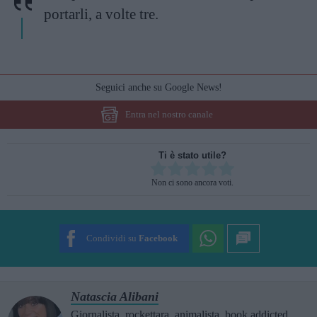
portarli, a volte tre.
Seguici anche su Google News!
Entra nel nostro canale
Ti è stato utile?
Rate this item:
Non ci sono ancora voti.
SUBMIT RATING
Condividi su
Facebook
Natascia Alibani
Giornalista, rockettara, animalista, book addicted,