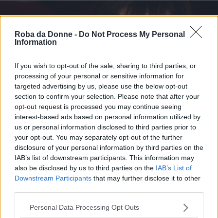
Roba da Donne -
Do Not Process My Personal
Information
If you wish to opt-out of the sale, sharing to third parties, or
processing of your personal or sensitive information for
targeted advertising by us, please use the below opt-out
section to confirm your selection. Please note that after your
opt-out request is processed you may continue seeing
Vi Raccomandiamo...
interest-based ads based on personal information utilized by
Franca Valeri: "I miei uomini mi tradivano
us or personal information disclosed to third parties prior to
e lo sapevo, ma non importava purché..."
your opt-out. You may separately opt-out of the further
disclosure of your personal information by third parties on the
IAB’s list of downstream participants. This information may
also be disclosed by us to third parties on the
IAB’s List of
Quando ti vergogni di essere rimasto –
Downstream Participants
that may further disclose it to other
dice la dottoressa – sei in una situazione
third parties.
di doppio legame: ‘sono stata tradita dal
Please note that this website/app uses one or more Google
Personal Data Processing Opt Outs
mio compagno e devo mentire a riguardo
services and may gather and store information including but