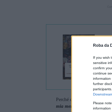
Cont
Roba da 
If you wish 
sensitive in
confirm you
continue se
information 
further disc
participants
Downstream 
Perché queste parole, e poi qu
Please note
mia mente”
?
information 