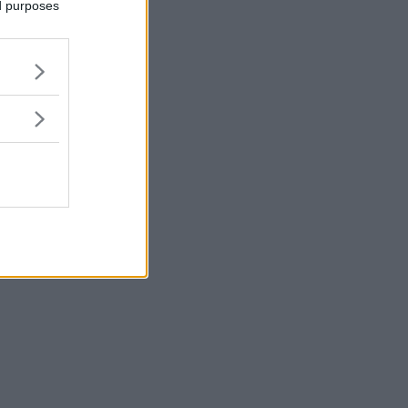
ed purposes
l'ombrellone: dai
romanzi ai fumetti