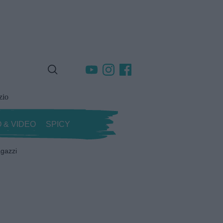
zio
 & VIDEO
SPICY
gazzi