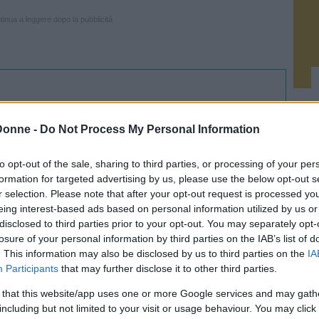
inua a leggere dopo la pubblicità
La barca dei folli. Viaggio nei
Donne -
Do Not Process My Personal Information
vicoli bui della mia mente
La lotta di Stefano Dionisi con la sua salute mentale in un
to opt-out of the sale, sharing to third parties, or processing of your per
libro confessione sincero e senza filtri.
formation for targeted advertising by us, please use the below opt-out s
r selection. Please note that after your opt-out request is processed y
eing interest-based ads based on personal information utilized by us or
Compra su Amazon
disclosed to third parties prior to your opt-out. You may separately opt-
losure of your personal information by third parties on the IAB’s list of
. This information may also be disclosed by us to third parties on the
IA
Participants
that may further disclose it to other third parties.
el sottotitolo,
“Viaggio nei vicoli bui della
 that this website/app uses one or more Google services and may gath
including but not limited to your visit or usage behaviour. You may click 