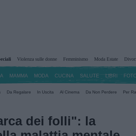
eciali
Violenza sulle donne
Femminismo
Moda Estate
Divor
ZA
MAMMA
MODA
CUCINA
SALUTE
LIBRI
FOTO
s
Da Regalare
In Uscita
Al Cinema
Da Non Perdere
Per Ra
rca dei folli": la
ella malattia mentale