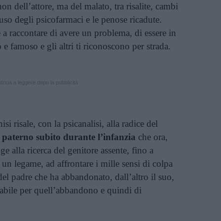
on dell’attore, ma del malato, tra risalite, cambi
l’uso degli psicofarmaci e le penose ricadute.
 a raccontare di avere un problema, di essere in
o e famoso e gli altri ti riconoscono per strada.
inua a leggere dopo la pubblicità
si risale, con la psicanalisi, alla radice del
paterno subito durante l’infanzia
che ora,
ge alla ricerca del genitore assente, fino a
i un legame, ad affrontare i mille sensi di colpa
del padre che ha abbandonato, dall’altro il suo,
nsabile per quell’abbandono e quindi di