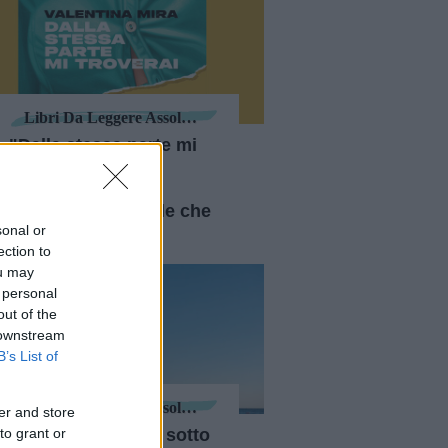
Libri Da Leggere Assolutamente
"Dalla stessa parte mi
troverai", la
responsabilità, il
perdono e le parole che
sonal or
salvano un po'
ection to
ou may
 personal
out of the
 downstream
B’s List of
Libri Da Leggere Assolutamente
er and store
11 libri da leggere sotto
to grant or