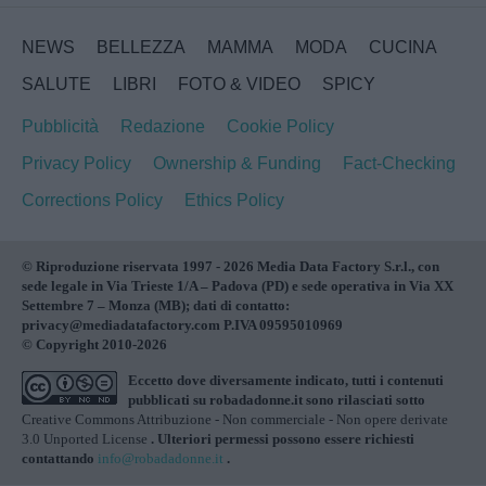
NEWS
BELLEZZA
MAMMA
MODA
CUCINA
SALUTE
LIBRI
FOTO & VIDEO
SPICY
Pubblicità
Redazione
Cookie Policy
Privacy Policy
Ownership & Funding
Fact-Checking
Corrections Policy
Ethics Policy
© Riproduzione riservata 1997 - 2026 Media Data Factory S.r.l., con
sede legale in Via Trieste 1/A – Padova (PD) e sede operativa in Via XX
Settembre 7 – Monza (MB); dati di contatto:
privacy@mediadatafactory.com P.IVA 09595010969
© Copyright 2010-2026
Eccetto dove diversamente indicato, tutti i contenuti
pubblicati su
robadadonne.it
sono rilasciati sotto
Creative Commons Attribuzione - Non commerciale - Non opere derivate
3.0 Unported License
. Ulteriori permessi possono essere richiesti
contattando
info@robadadonne.it
.