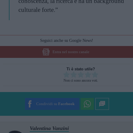
conoscenza, la ricerca e ha un background
culturale forte.”
Seguici anche su Google News!
Entra nel nostro canale
Ti è stato utile?
Rate this item:
Non ci sono ancora voti.
SUBMIT RATING
Condividi su
Facebook
Valentina Vanzini