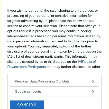
libri presenti nelle loro case: meno di 10 libri,
If you wish to opt-out of the sale, sharing to third parties, or
una
libreria
con massimo 100 libri, due o più
processing of your personal or sensitive information for
di due librerie.
targeted advertising by us, please use the below opt-out
section to confirm your selection. Please note that after your
opt-out request is processed you may continue seeing
Da questi dati il gruppo di ricerca ha potuto
interest-based ads based on personal information utilized by
studiare l’influenza della lettura e
us or personal information disclosed to third parties prior to
your opt-out. You may separately opt-out of the further
dell’istruzione sui futuri guadagni. I risultati
disclosure of your personal information by third parties on the
sono stati strepitosi: un anno in più di
IAB’s list of downstream participants. This information may
also be disclosed by us to third parties on the
IAB’s List of
frequenza scolastica (a contatto con i libri)
Downstream Participants
that may further disclose it to other
garantisce un aumento dei guadagni del 9% nel
third parties.
corso della vita futura. Non solo: gli uomini
Please note that this website/app uses one or more Google
Personal Data Processing Opt Outs
cresciuti in case con pochissimi libri hanno
services and may gather and store information including but
not limited to your visit or usage behaviour. You may click to
Google consents
registrato un aumento pari al 5% delle entrate
grant or deny consent to Google and its third-party tags to
per ogni anno di
istruzione extra
.
use your data for below specified purposes in below Google
CONFIRM
consent section.