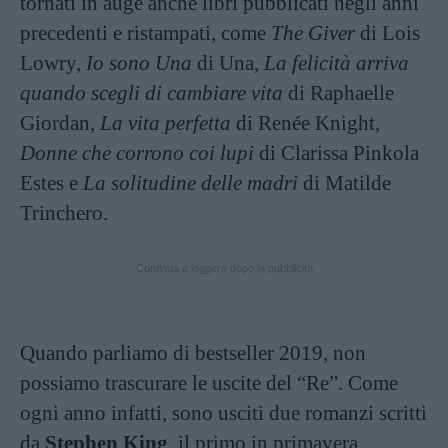
tornati in auge anche libri pubblicati negli anni
precedenti e ristampati, come
The Giver
di Lois
Lowry,
Io sono Una
di Una,
La felicità arriva
quando scegli di cambiare vita
di Raphaelle
Giordan,
La vita perfetta
di Renée Knight,
Donne che corrono coi lupi
di Clarissa Pinkola
Estes e
La solitudine delle madri
di Matilde
Trinchero.
Continua a leggere dopo la pubblicità
Quando parliamo di bestseller 2019, non
possiamo trascurare le uscite del “Re”. Come
ogni anno infatti, sono usciti due romanzi scritti
da
Stephen King
, il primo in primavera,