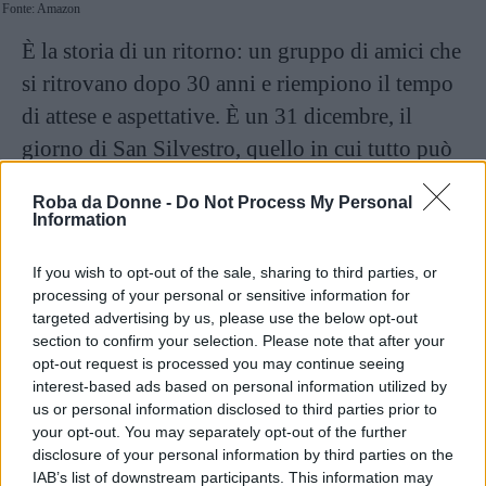
Fonte: Amazon
È la storia di un ritorno: un gruppo di amici che
si ritrovano dopo 30 anni e riempiono il tempo
di attese e aspettative. È un 31 dicembre, il
giorno di San Silvestro, quello in cui tutto può
accadere, come il ritorno di un antico amore.
Roba da Donne -
Do Not Process My Personal
Acquista ora su Amazon
.
Information
If you wish to opt-out of the sale, sharing to third parties, or
Continua a leggere dopo la pubblicità
processing of your personal or sensitive information for
targeted advertising by us, please use the below opt-out
section to confirm your selection. Please note that after your
opt-out request is processed you may continue seeing
3.
La vita bugiarda degli adulti di
interest-based ads based on personal information utilized by
Elena Ferrante
us or personal information disclosed to third parties prior to
your opt-out. You may separately opt-out of the further
disclosure of your personal information by third parties on the
IAB’s list of downstream participants. This information may