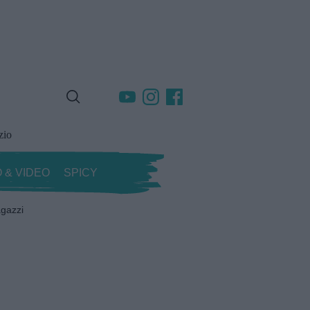
zio
 & VIDEO
SPICY
gazzi