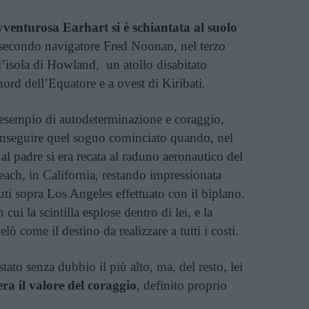
vventurosa Earhart si è schiantata al suolo
l secondo navigatore Fred Noonan, nel terzo
l’isola di Howland, un atollo disabitato
ord dell’Equatore e a ovest di Kiribati.
mo esempio di autodeterminazione e coraggio,
i inseguire quel sogno cominciato quando, nel
al padre si era recata al raduno aeronautico del
ach, in California, restando impressionata
nuti sopra Los Angeles effettuato con il biplano.
ui la scintilla esplose dentro di lei, e la
elò come il destino da realizzare a tutti i costi.
tato senza dubbio il più alto, ma, del resto, lei
era il valore del coraggio
, definito proprio