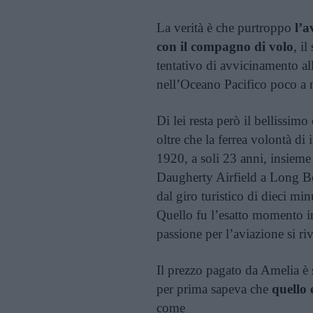
La verità è che purtroppo
l’a
con il compagno di volo
, i
tentativo di avvicinamento al
nell’Oceano Pacifico poco a n
Di lei resta però il bellissi
oltre che la ferrea volontà d
1920, a soli 23 anni, insieme 
Daugherty Airfield a Long Be
dal giro turistico di dieci mi
Quello fu l’esatto momento in c
passione per l’aviazione si riv
Il prezzo pagato da Amelia è s
per prima sapeva che
quello 
come