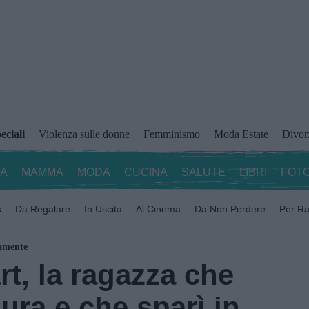
eciali
Violenza sulle donne
Femminismo
Moda Estate
Divor
ZA
MAMMA
MODA
CUCINA
SALUTE
LIBRI
FOTO
s
Da Regalare
In Uscita
Al Cinema
Da Non Perdere
Per Ra
tamente
t, la ragazza che
ura e che sparì in