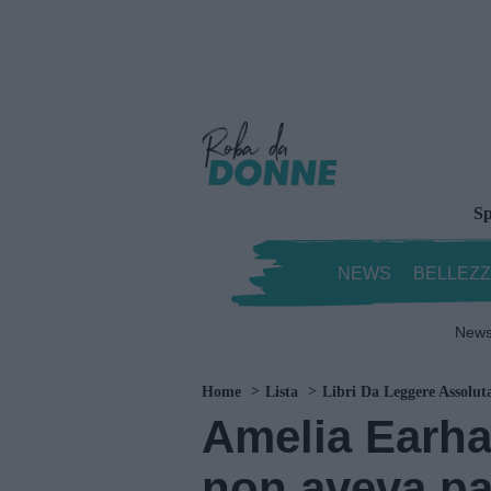
Sp
NEWS
BELLEZ
New
Home
Lista
Libri Da Leggere Assolu
Amelia Earhar
non aveva pa