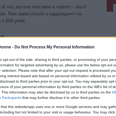
di voi, ma non riusciamo a vedervi – ma il
ndo. Non siamo riusciti a raggiungervi via
 1.000 piedi.
Vi raccomandiamo...
Donne -
Do Not Process My Personal Information
Antoine de Saint-Exupéry, il Piccolo
Principe che solcò i cieli finché fu
to opt-out of the sale, sharing to third parties, or processing of your per
abbattuto
formation for targeted advertising by us, please use the below opt-out s
r selection. Please note that after your opt-out request is processed y
eing interest-based ads based on personal information utilized by us or
disclosed to third parties prior to your opt-out. You may separately opt-
inua a leggere dopo la pubblicità
losure of your personal information by third parties on the IAB’s list of
. This information may also be disclosed by us to third parties on the
IA
Participants
that may further disclose it to other third parties.
mparsa è rimasto, come detto, un vero e proprio
 that this website/app uses one or more Google services and may gath
enuti su un’isola del Pacifico nel 1940 a lungo
including but not limited to your visit or usage behaviour. You may click 