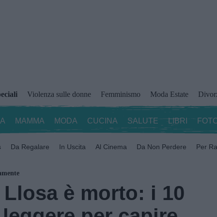
eciali
Violenza sulle donne
Femminismo
Moda Estate
Divor
ZA
MAMMA
MODA
CUCINA
SALUTE
LIBRI
FOTO
s
Da Regalare
In Uscita
Al Cinema
Da Non Perdere
Per Ra
tamente
Llosa è morto: i 10
i leggere per capire