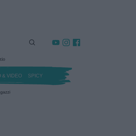
zio
 & VIDEO
SPICY
gazzi