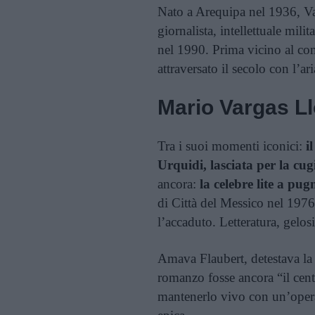
Nato a Arequipa nel 1936, Va
giornalista, intellettuale mili
nel 1990. Prima vicino al co
attraversato il secolo con l’a
Mario Vargas Ll
Tra i suoi momenti iconici:
i
Urquidi, lasciata per la cug
ancora:
la celebre lite a pu
di Città del Messico nel 197
l’accaduto. Letteratura, gelos
Amava Flaubert, detestava la
romanzo fosse ancora “il centr
mantenerlo vivo con un’opera