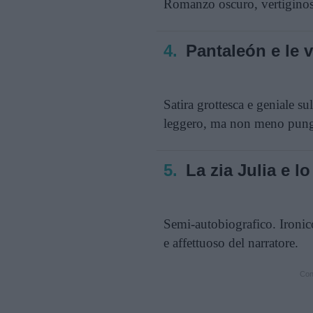
Romanzo oscuro, vertiginoso
4.
Pantaleón e le vi
Satira grottesca e geniale su
leggero, ma non meno pung
5.
La zia Julia e l
Semi-autobiografico. Ironic
e affettuoso del narratore.
Cont