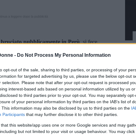
inua a leggere dopo la pubblicità
 bruciato pubblicamente in Perù
, si fece
rdo critico e modernissimo. Seguirono
Donne -
Do Not Process My Personal Information
o tra i grandi della cosiddetta
Boom
Márquez, Cortázar e Fuentes.
to opt-out of the sale, sharing to third parties, or processing of your per
formation for targeted advertising by us, please use the below opt-out s
 Mario Vargas Llosa che
r selection. Please note that after your opt-out request is processed y
eing interest-based ads based on personal information utilized by us or
ente leggere
disclosed to third parties prior to your opt-out. You may separately opt-
losure of your personal information by third parties on the IAB’s list of
. This information may also be disclosed by us to third parties on the
IA
romanzi (e saggi) che raccontano davvero chi è
Participants
that may further disclose it to other third parties.
 that this website/app uses one or more Google services and may gath
including but not limited to your visit or usage behaviour. You may click 