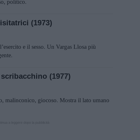
, politico.
sitatrici (1973)
ll’esercito e il sesso. Un Vargas Llosa più
ente.
o scribacchino (1977)
o, malinconico, giocoso. Mostra il lato umano
inua a leggere dopo la pubblicità