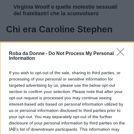
Virginia Woolf e quelle molestie sessuali
dei fratellastri che la sconvolsero
Chi era Caroline Stephen
Nata a Londra nel 1834, Caroline Stephen era la
Roba da Donne -
Do Not Process My Personal
sorella minore del padre di Virginia Woolf.
Information
Aveva avuto una rigida educazione evangelica
come quasi altra
donna vittoriana
ed era
If you wish to opt-out of the sale, sharing to third parties, or
processing of your personal or sensitive information for
rimasta a guardare quando i suoi fratelli maschi
targeted advertising by us, please use the below opt-out
avevano potuto accedere alle scuole pubbliche a
section to confirm your selection. Please note that after your
opt-out request is processed you may continue seeing
e all’università, mentre lei restava a casa con la
interest-based ads based on personal information utilized by
governante privata. Alla morte dei genitori, a
us or personal information disclosed to third parties prior to
cui badò per diversi anni, riuscì finalmente a
your opt-out. You may separately opt-out of the further
disclosure of your personal information by third parties on the
condurre uno stile di vita più vicino ai suoi
IAB’s list of downstream participants. This information may