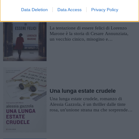
Data Deletion
Data Access
Privacy Policy
La tentazione di essere felici
La tentazione di essere felici di Lorenzo
Marone è la storia di Cesare Annunziata,
un vecchio cinico, misogino e
rompiscatole; un uomo che ce la m...
Una lunga estate crudele
Una lunga estate crudele, romanzo di
Alessia Gazzola, è un thriller dalle tinte
rosa, un'unione strana ma che sorprende,
grazie alla sua protagoni...