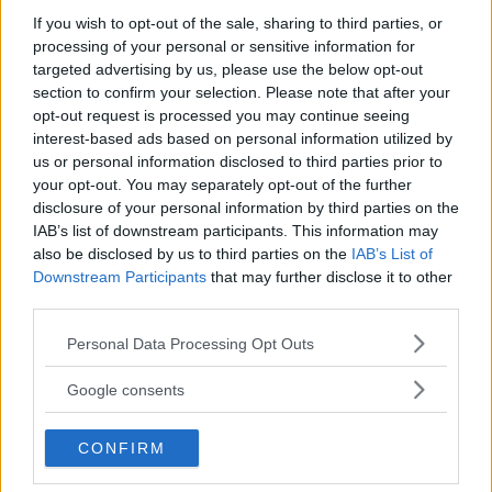
If you wish to opt-out of the sale, sharing to third parties, or
processing of your personal or sensitive information for
targeted advertising by us, please use the below opt-out
section to confirm your selection. Please note that after your
opt-out request is processed you may continue seeing
interest-based ads based on personal information utilized by
us or personal information disclosed to third parties prior to
your opt-out. You may separately opt-out of the further
disclosure of your personal information by third parties on the
IAB’s list of downstream participants. This information may
also be disclosed by us to third parties on the
IAB’s List of
Downstream Participants
that may further disclose it to other
third parties.
Please note that this website/app uses one or more Google
Personal Data Processing Opt Outs
services and may gather and store information including but
not limited to your visit or usage behaviour. You may click to
Google consents
grant or deny consent to Google and its third-party tags to
use your data for below specified purposes in below Google
CONFIRM
consent section.