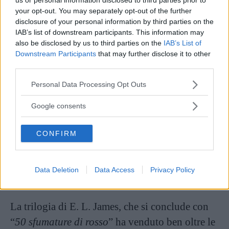
storia, e il Grey tutto nuovo che si trova
your opt-out. You may separately opt-out of the further
disclosure of your personal information by third parties on the
davanti, perché il passato di lui torna
IAB’s list of downstream participants. This information may
prepotentemente a bussare alla porta,
also be disclosed by us to third parties on the
IAB’s List of
Downstream Participants
that may further disclose it to other
riproponendo vecchi fantasmi e nuove angosce
third parties.
che mettono in crisi, nuovamente, il rapporto,
Please note that this website/app uses one or more Google
Personal Data Processing Opt Outs
materializzatisi questa volta in due donne che,
services and may gather and store information including but
per motivi diversi, hanno avuto un ruolo
not limited to your visit or usage behaviour. You may click to
Google consents
grant or deny consent to Google and its third-party tags to
importante nella vita precedente di Christian.
use your data for below specified purposes in below Google
CONFIRM
consent section.
Toccherà di nuovo ad Anastasia prendere in
mano le redini della situazione ed affrontare una
Data Deletion
Data Access
Privacy Policy
delle decisioni più delicate della sua vita.
La trilogia di E. L. James, che si conclude con
“
50 sfumature di rosso
” ha venduto ben oltre le