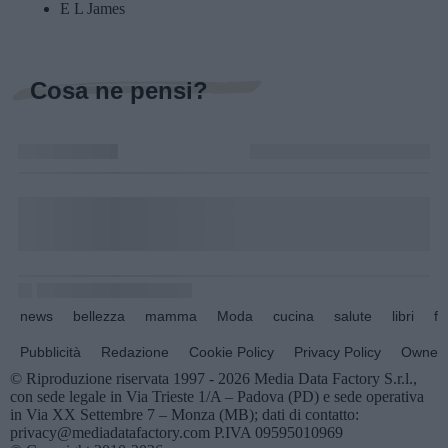
E L James
Cosa ne pensi?
news
bellezza
mamma
Moda
cucina
salute
libri
fo
Pubblicità
Redazione
Cookie Policy
Privacy Policy
Owners
© Riproduzione riservata 1997 - 2026 Media Data Factory S.r.l.,
con sede legale in Via Trieste 1/A – Padova (PD) e sede operativa
in Via XX Settembre 7 – Monza (MB); dati di contatto:
privacy@mediadatafactory.com P.IVA 09595010969