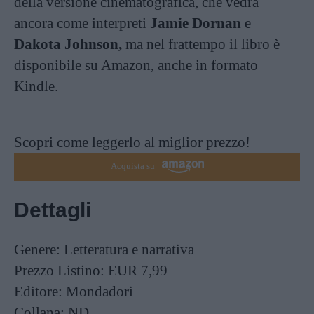
della
versione cinematografica
, che vedrà
ancora come interpreti
Jamie Dornan
e
Dakota Johnson,
ma nel frattempo il libro è
disponibile su
Amazon,
anche in formato
Kindle.
Scopri come leggerlo al miglior prezzo!
Acquista su
Dettagli
Genere:
Letteratura e narrativa
Prezzo Listino:
EUR 7,99
Editore:
Mondadori
Collana:
ND