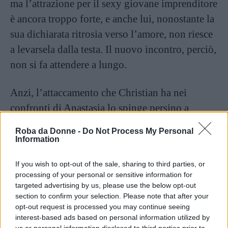
ma l’attrazione per il sexy giovane imprenditore
è ancora troppo forte, e anche lui, nonostante la
sua dichiarata ritrosia verso l’amore, non riesce
a levarsela dalla testa. Il nuovo incontro, perciò,
non si fa attendere a lungo.
Anzi, l’attaccamento che Christian ha nei
confronti di Anastasia lo spinge persino a
rivedere i termini del loro accordo, e a farle
Roba da Donne -
Do Not Process My Personal
conoscere aspetti della sua vita, e del suo
Information
passato, prima di allora taciuti a chiunque.
If you wish to opt-out of the sale, sharing to third parties, or
processing of your personal or sensitive information for
Continua a leggere dopo la pubblicità
targeted advertising by us, please use the below opt-out
section to confirm your selection. Please note that after your
opt-out request is processed you may continue seeing
interest-based ads based on personal information utilized by
Ana però non può vivere serenamente la sua
us or personal information disclosed to third parties prior to