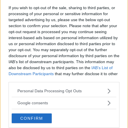
If you wish to opt-out of the sale, sharing to third parties, or
processing of your personal or sensitive information for
targeted advertising by us, please use the below opt-out
section to confirm your selection. Please note that after your
opt-out request is processed you may continue seeing
interest-based ads based on personal information utilized by
Norwegian Wood. Tokyo Blues
us or personal information disclosed to third parties prior to
Norwegian Wood. Tokyo Blues di Haruki
your opt-out. You may separately opt-out of the further
Murakami è un libro introspettivo, che
disclosure of your personal information by third parties on the
scava a fondo nella solitudine dell'animo
IAB’s list of downstream participants. This information may
umano e nei sentimenti che...
also be disclosed by us to third parties on the
IAB’s List of
Downstream Participants
that may further disclose it to other
third parties.
Please note that this website/app uses one or more Google
Personal Data Processing Opt Outs
services and may gather and store information including but
not limited to your visit or usage behaviour. You may click to
Google consents
grant or deny consent to Google and its third-party tags to
La signora delle camelie
use your data for below specified purposes in below Google
CONFIRM
Questo romanzo è una storia d'amore, ma
consent section.
anche una storia di disperazione e di