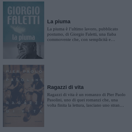
La piuma
La piuma è l’ultimo lavoro, pubblicato
postumo, di Giorgio Faletti, una fiaba
commovente che, con semplicità e
innocenza, ricorda a chi legge i...
Ragazzi di vita
Ragazzi di vita è un romanzo di Pier Paolo
Pasolini, uno di quei romanzi che, una
volta finita la lettura, lasciano uno strano
gusto in bocca, un ...