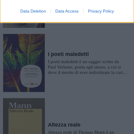
redenzione, che arriva quando ormai è
troppo tardi; un amore imposs...
Data Deletion
Data Access
Privacy Policy
I poeti maledetti
I poeti maledetti è un saggio scritto da
Paul Verlaine, poeta egli stesso, a cui si
deve il merito di aver individuato la carica
rivoluzionaria a...
Altezza reale
Altezza reale di Thomas Mann è un