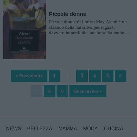
Piccole donne
Piccole donne di Louisa May Alcott è un
classico della narrativa per ragazzi
davvero imperdibile, anche se ha molto da
dire anche a una persona a...
« Precedente
1
…
3
4
5
6
7
8
9
Successivo »
NEWS
BELLEZZA
MAMMA
MODA
CUCINA