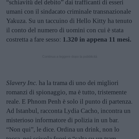
“schiavitù del debito” dai trafficanti di esseri
umani con il sindacato criminale transnazionale
Yakuza. Su un taccuino di Hello Kitty ha tenuto
il conto del numero di uomini con cui è stata
costretta a fare sesso:
1.320 in appena 11 mesi.
Continua a leggere dopo la pubblicità
Slavery Inc.
ha la trama di uno dei migliori
romanzi di spionaggio, ma è tutto, tristemente
reale. E Phnom Penh è solo il punto di partenza.
Ad Istanbul, racconta Lydia Cacho, incontra un
misterioso informatore di polizia in un bar.
“Non qui”, le dice. Ordina un drink, non lo
tocca, poi scivola fuori e “salta su un tram,