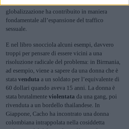
sostenere la sua tesi secondo cui la
globalizzazione ha contribuito in maniera
fondamentale all’espansione del traffico
sessuale.
E nel libro snocciola alcuni esempi, davvero
troppi per pensare di essere vicini a una
risoluzione radicale del problema: in Birmania,
ad esempio, viene a sapere da una donna che è
stata
venduta
a un soldato per l’equivalente di
60 dollari quando aveva 15 anni. La donna è
stata brutalmente
violentata
da una gang, poi
rivenduta a un bordello thailandese. In
Giappone, Cacho ha incontrato una donna
colombiana intrappolata nella cosiddetta