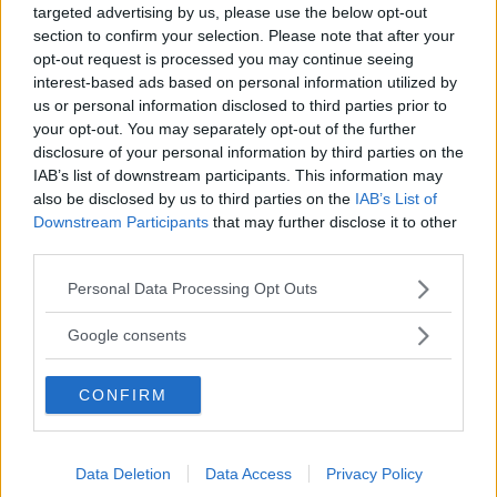
targeted advertising by us, please use the below opt-out
Lydia Cacho, come racconta un articolo del
section to confirm your selection. Please note that after your
Washington Post
, in quell’occasione ha fatto la
opt-out request is processed you may continue seeing
conoscenza di May, una bambina di soli 9 anni
interest-based ads based on personal information utilized by
us or personal information disclosed to third parties prior to
che la colse di sorpresa ripetendo una frase
your opt-out. You may separately opt-out of the further
sentita da alcuni uomini prima che gli attivisti la
disclosure of your personal information by third parties on the
IAB’s list of downstream participants. This information may
traessero in salvo, liberandola da una vita di
also be disclosed by us to third parties on the
IAB’s List of
prostituzione forzata:
“Ecco, piccola… Buon
Downstream Participants
that may further disclose it to other
third parties.
lavoro.”
Please note that this website/app uses one or more Google
Personal Data Processing Opt Outs
services and may gather and store information including but
Continua a leggere dopo la pubblicità
not limited to your visit or usage behaviour. You may click to
Google consents
grant or deny consent to Google and its third-party tags to
use your data for below specified purposes in below Google
CONFIRM
consent section.
Così la coraggiosa giornalista messicana
accompagna i lettori in un sconvolgente tour
mondiale della depravazione umana, per
Data Deletion
Data Access
Privacy Policy