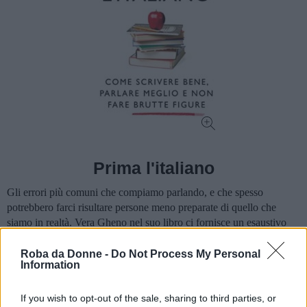
Prima l'italiano
Gli errori più comuni che compiamo parlando, e che spesso
potrebbero farci risultare persone meno preparate di quello che
siamo in realtà. Vera Gheno nel suo libro ci fornisce un esaustivo
compendio dei più frequenti.
Roba da Donne -
Do Not Process My Personal
Information
10 € su Amazon
If you wish to opt-out of the sale, sharing to third parties, or