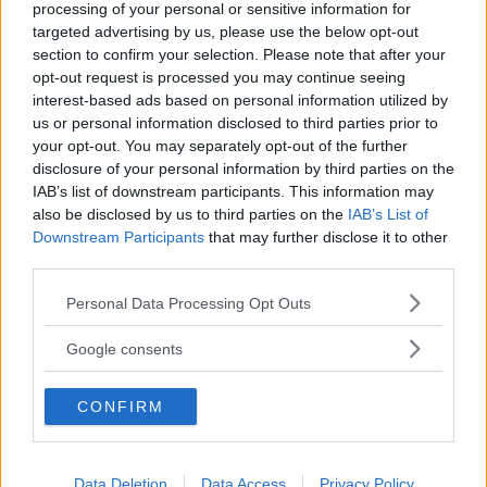
processing of your personal or sensitive information for
targeted advertising by us, please use the below opt-out
Continua a leggere dopo la pubblicità
section to confirm your selection. Please note that after your
opt-out request is processed you may continue seeing
interest-based ads based on personal information utilized by
us or personal information disclosed to third parties prior to
your opt-out. You may separately opt-out of the further
disclosure of your personal information by third parties on the
IAB’s list of downstream participants. This information may
also be disclosed by us to third parties on the
IAB’s List of
Downstream Participants
that may further disclose it to other
third parties.
Please note that this website/app uses one or more Google
Personal Data Processing Opt Outs
services and may gather and store information including but
not limited to your visit or usage behaviour. You may click to
Google consents
grant or deny consent to Google and its third-party tags to
use your data for below specified purposes in below Google
CONFIRM
consent section.
Data Deletion
Data Access
Privacy Policy