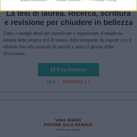
La tesi di laurea. Ricerca, scrittura
e revisione per chiudere in bellezza
Tutta i consigli ideali per pianificare e organizzare al meglio la
stesura della propria tesi di laurea, dalla netiquette da seguire con il
relatore fino alla gestione di parenti e amici il giorno della
discussione.
12 € su Amazon
13 €
RISPARMI 1 €