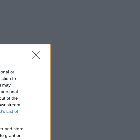
sonal or
ection to
ou may
 personal
out of the
 downstream
B’s List of
er and store
to grant or