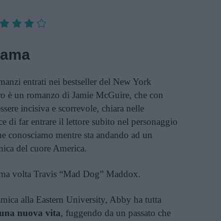
rama
romanzi entrati nei bestseller del New York
ro
è un romanzo di Jamie McGuire, che con
 essere incisiva e scorrevole, chiara nelle
e di far entrare il lettore subito nel personaggio
che conosciamo mentre sta andando ad un
amica del cuore America.
 prima volta Travis “Mad Dog” Maddox.
amica alla Eastern University, Abby ha tutta
 una nuova vita
, fuggendo da un passato che