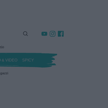
zio
 & VIDEO
SPICY
gazzi