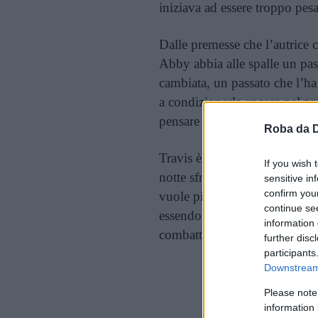
iniziava ad essere troppo pesa
Dalle premesse che l’autrice 
Abby abbia alle spalle un pas
cambiata, un passato che l’h
a condizionarla ancora nel pr
pensare a Trav come ad un fi
Roba da 
Travis è il classico bello e dan
If you wish 
notte sfreccia sulla sua moto, 
sensitive in
confirm you
vuole più vedere nè sentire)
continue se
essendo troppo occupato a freq
information 
combattere per riuscire a pagar
further disc
participants
Downstream 
Cont
Please note
information 