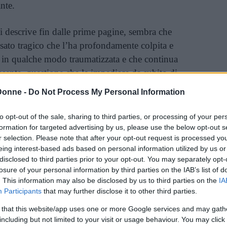
nte.
ci descrive fin dalle prime pagine, sembra che
sato tragico che l’ha profondamente colpita e
a in qualche modo traumatizzata e che continua
esente, questione che le impedisce da subito di
danzato.
Donne -
Do Not Process My Personal Information
nato (e lo è sul serio all’inizio del libro), che di
to opt-out of the sale, sharing to third parties, or processing of your per
pieno di ragazze (le porta a letto e poi non le
formation for targeted advertising by us, please use the below opt-out s
r selection. Please note that after your opt-out request is processed y
 e che non vuole impegnarsi con nessuno
eing interest-based ads based on personal information utilized by us or
uentare l’università (in cui ha ottimi voti) e a
disclosed to third parties prior to your opt-out. You may separately opt-
e le rette.
losure of your personal information by third parties on the IAB’s list of
. This information may also be disclosed by us to third parties on the
IA
Participants
that may further disclose it to other third parties.
inua a leggere dopo la pubblicità
 that this website/app uses one or more Google services and may gath
including but not limited to your visit or usage behaviour. You may click 