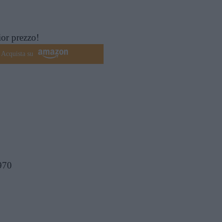
ior prezzo!
Acquista su
970