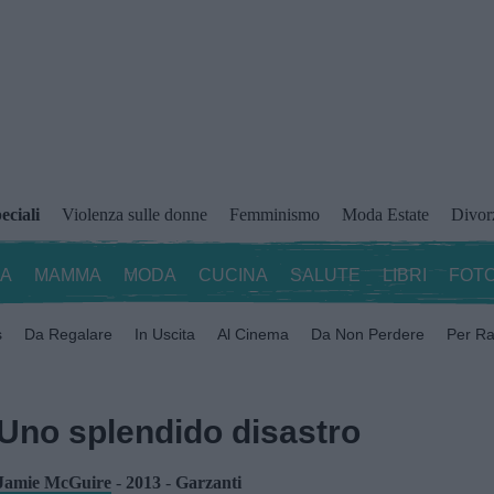
eciali
Violenza sulle donne
Femminismo
Moda Estate
Divor
ZA
MAMMA
MODA
CUCINA
SALUTE
LIBRI
FOTO
s
Da Regalare
In Uscita
Al Cinema
Da Non Perdere
Per Ra
Uno splendido disastro
Jamie McGuire
-
2013
-
Garzanti