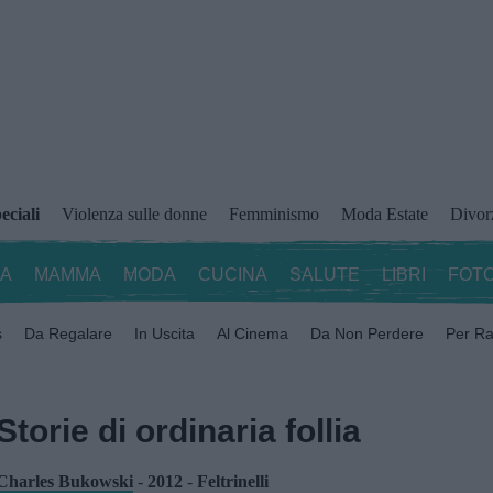
eciali
Violenza sulle donne
Femminismo
Moda Estate
Divor
ZA
MAMMA
MODA
CUCINA
SALUTE
LIBRI
FOTO
s
Da Regalare
In Uscita
Al Cinema
Da Non Perdere
Per Ra
Storie di ordinaria follia
Charles Bukowski
-
2012
-
Feltrinelli