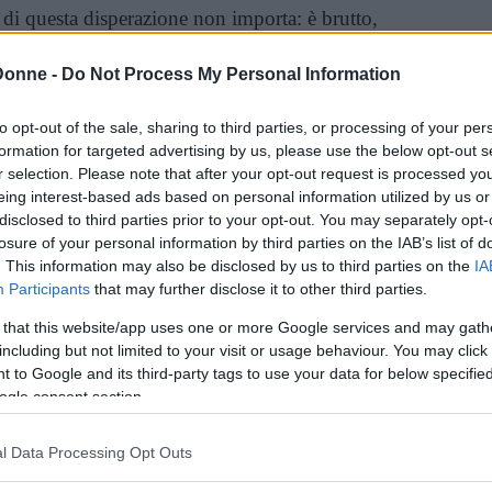
 di questa disperazione non importa: è brutto,
nziato da qualsiasi lavoro per il quale viene
Donne -
Do Not Process My Personal Information
r lui non conta; un uomo che fa della
 affrontare gli altri e che usa questa
to opt-out of the sale, sharing to third parties, or processing of your per
oti della sua vita. Perché la sua vita è, in
formation for targeted advertising by us, please use the below opt-out s
un bordello e l’altro, tra un bar e
r selection. Please note that after your opt-out request is processed y
sogni, si trascina, per inerzia.
eing interest-based ads based on personal information utilized by us or
disclosed to third parties prior to your opt-out. You may separately opt-
losure of your personal information by third parties on the IAB’s list of
l vizio, ma ancora di più dall’incapacità di fare
. This information may also be disclosed by us to third parties on the
IA
 falsa e ipocrita
, si affollano, e l’autore dà loro
Participants
that may further disclose it to other third parties.
cate, dando loro la voce che meritano. Con uno
 that this website/app uses one or more Google services and may gath
 righe, i
reietti
parlano, e lo fanno in modo
including but not limited to your visit or usage behaviour. You may click 
 to Google and its third-party tags to use your data for below specifi
ogle consent section.
arezza
a leggere questa raccolta di racconti,
l Data Processing Opt Outs
ù, di più di una prostituta, di più di un
a che non accetta se stessa, di più di un