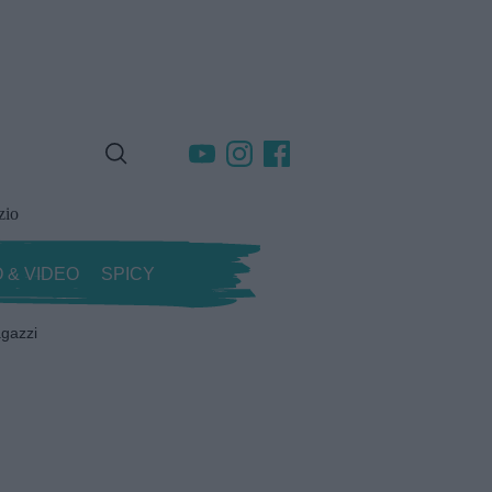
zio
 & VIDEO
SPICY
gazzi