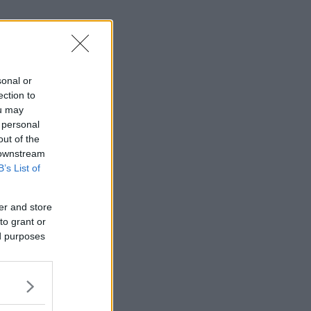
sonal or
ection to
ou may
 personal
out of the
 downstream
B’s List of
er and store
to grant or
ed purposes