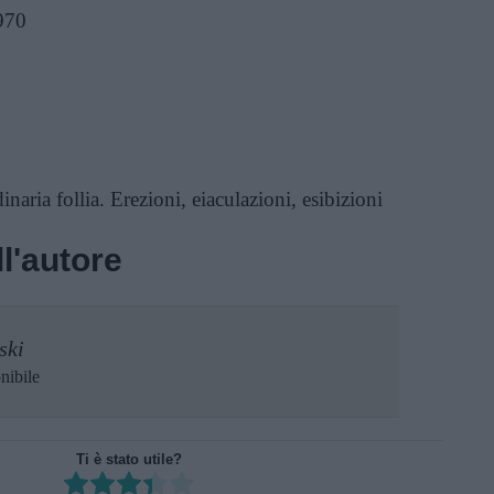
970
dinaria follia. Erezioni, eiaculazioni, esibizioni
l'autore
ski
nibile
Ti è stato utile?
Rate this item: