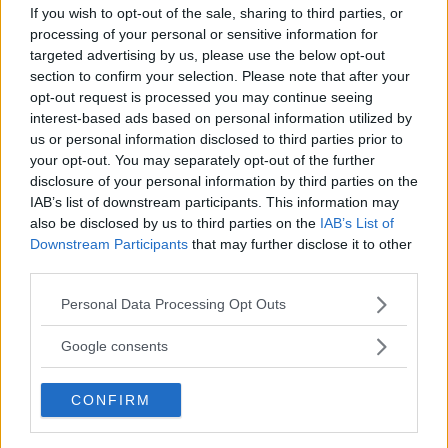
If you wish to opt-out of the sale, sharing to third parties, or
mistero da risolvere quanto quello
processing of your personal or sensitive information for
dell’assassinio del diplomatico.
targeted advertising by us, please use the below opt-out
section to confirm your selection. Please note that after your
opt-out request is processed you may continue seeing
Con i suoi metodi poco ortodossi, ma efficaci, il
interest-based ads based on personal information utilized by
protagonista giungerà all’inaspettato finale,
us or personal information disclosed to third parties prior to
regalando scene di tensione e da togliere il fiato.
your opt-out. You may separately opt-out of the further
disclosure of your personal information by third parties on the
IAB’s list of downstream participants. This information may
Ma non solo: Harry Hole deve combattere
also be disclosed by us to third parties on the
IAB’s List of
anche contro i propri
demoni
, mentre intorno a
Downstream Participants
that may further disclose it to other
third parties.
lui i personaggi, oscuri e pieni di difetti,
Please note that this website/app uses one or more Google
brulicano come scarafaggi impazziti.
Personal Data Processing Opt Outs
services and may gather and store information including but
not limited to your visit or usage behaviour. You may click to
Google consents
grant or deny consent to Google and its third-party tags to
Continua a leggere dopo la pubblicità
use your data for below specified purposes in below Google
CONFIRM
consent section.
Tra usurai e traffici di droga, tra alcolismo e