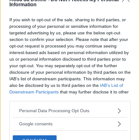
Information
sperato nella giustizia, ma non è servito a nulla.
Ogni anno le ha comprato un regalo, senza mai
If you wish to opt-out of the sale, sharing to third parties, or
processing of your personal or sensitive information for
potergliene consegnare uno, e ha sofferto,
targeted advertising by us, please use the below opt-out
mentre il tempo passava.
section to confirm your selection. Please note that after your
opt-out request is processed you may continue seeing
interest-based ads based on personal information utilized by
In ogni caso, i due iniziano una difficile
us or personal information disclosed to third parties prior to
convivenza e Margherita si scontra con quanto
your opt-out. You may separately opt-out of the further
le diceva la madre, e cioè che Francesco non la
disclosure of your personal information by third parties on the
IAB’s list of downstream participants. This information may
voleva vedere, e la realtà di un uomo gentile e
also be disclosed by us to third parties on the
IAB’s List of
affascinante.
Downstream Participants
that may further disclose it to other
third parties.
Questo romanzo tocca nel profondo: le
Please note that this website/app uses one or more Google
Personal Data Processing Opt Outs
services and may gather and store information including but
famiglie distrutte
sono purtroppo una realtà
not limited to your visit or usage behaviour. You may click to
Google consents
del nostro tempo, una realtà colma di
grant or deny consent to Google and its third-party tags to
use your data for below specified purposes in below Google
sofferenza, quella di chi non può vedere il figlio