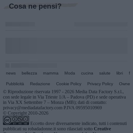
Cosa ne pensi?
news
bellezza
mamma
Moda
cucina
salute
libri
fo
Pubblicità
Redazione
Cookie Policy
Privacy Policy
Owners
© Riproduzione riservata 1997 - 2026 Media Data Factory S.r.l.,
con sede legale in Via Trieste 1/A – Padova (PD) e sede operativa
in Via XX Settembre 7 – Monza (MB); dati di contatto:
privacy@mediadatafactory.com P.IVA 09595010969
© Copyright 2010-2026
Eccetto dove diversamente indicato, tutti i contenuti
pubblicati su
robadadonne.it
sono rilasciati sotto
Creative