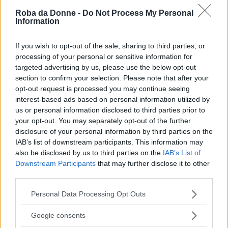
avvocati d’America
.
Roba da Donne -
Do Not Process My Personal
Information
Riuscirà ad uscire vittorioso?
If you wish to opt-out of the sale, sharing to third parties, or
processing of your personal or sensitive information for
Il romanzo, dalla
trama avvincente
, avvinghia
targeted advertising by us, please use the below opt-out
section to confirm your selection. Please note that after your
il lettore e lo entusiasma, non solo per la trama
opt-out request is processed you may continue seeing
giudiziaria, ma anche per tutti quegli elementi,
interest-based ads based on personal information utilized by
us or personal information disclosed to third parties prior to
come l’amore di Rudy per una donna
your opt-out. You may separately opt-out of the further
maltrattata dal marito, che sono secondari
disclosure of your personal information by third parties on the
rispetto allo svolgimento principale ma che
IAB’s list of downstream participants. This information may
also be disclosed by us to third parties on the
IAB’s List of
danno colore alle pagine.
Downstream Participants
that may further disclose it to other
third parties.
Continua a leggere dopo la pubblicità
Please note that this website/app uses one or more Google
Personal Data Processing Opt Outs
services and may gather and store information including but
not limited to your visit or usage behaviour. You may click to
Google consents
grant or deny consent to Google and its third-party tags to