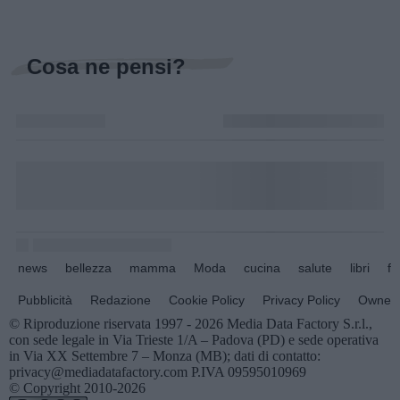
Cosa ne pensi?
news
bellezza
mamma
Moda
cucina
salute
libri
fo
Pubblicità
Redazione
Cookie Policy
Privacy Policy
Owners
© Riproduzione riservata 1997 - 2026 Media Data Factory S.r.l.,
con sede legale in Via Trieste 1/A – Padova (PD) e sede operativa
in Via XX Settembre 7 – Monza (MB); dati di contatto:
privacy@mediadatafactory.com P.IVA 09595010969
© Copyright 2010-2026