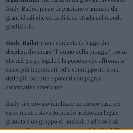
Rudy Bailor, pieno di passione e animato da
grani ideali che cerca di farsi strada nel mondo
giudiziario.
Rudy Bailor
è uno studente di legge che
desidera diventare “l’uomo della pioggia”, colui
che nel gergo legale è la persona che affronta le
cause più importanti, ed è contrapposto a una
delle più corrotte e potenti compagnie
assicurative americane.
Rudy si è trovato implicato in questo caso per
caso, mentre stava fornendo assistenza legale
gratuita a un gruppo di anziani, e adesso è
al
centro di uno scontro con uno dei più abili