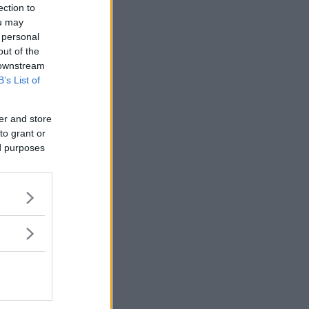
ection to
ou may
 personal
out of the
 downstream
B’s List of
er and store
to grant or
ed purposes