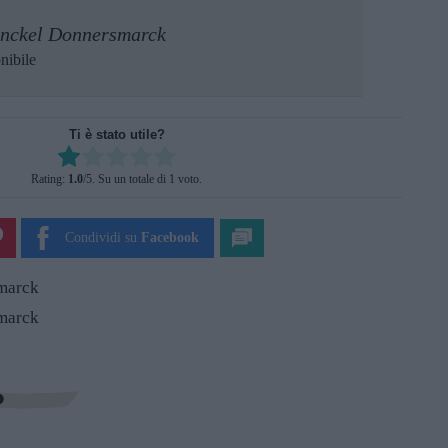
enckel Donnersmarck
nibile
Ti è stato utile?
Rate this item:
Rating:
1.0
/5. Su un totale di 1 voto.
SUBMIT RATING
Condividi su
Facebook
marck
marck
?