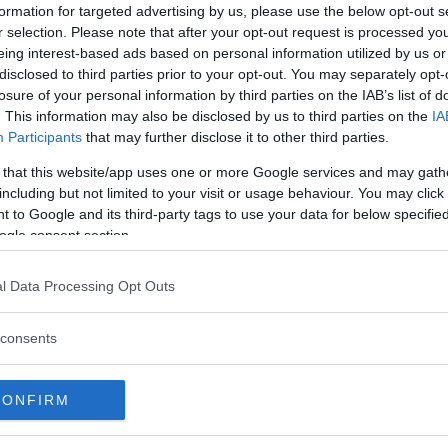
dramma
, capace di ritrarre la disobbedienza come
formation for targeted advertising by us, please use the below opt-out s
r selection. Please note that after your opt-out request is processed y
so; un eroismo che non trova altri premi se
eing interest-based ads based on personal information utilized by us or
ver fatto ciò che è giusto.
disclosed to third parties prior to your opt-out. You may separately opt-
losure of your personal information by third parties on the IAB’s list of
 fuoco la situazione particolare di quel periodo
. This information may also be disclosed by us to third parties on the
IA
Participants
that may further disclose it to other third parties.
a la cultura e la censura.
 that this website/app uses one or more Google services and may gath
including but not limited to your visit or usage behaviour. You may click 
essante, da affiancare alla visione del film.
 to Google and its third-party tags to use your data for below specifi
ogle consent section.
ior prezzo!
l Data Processing Opt Outs
Acquista su
consents
CONFIRM