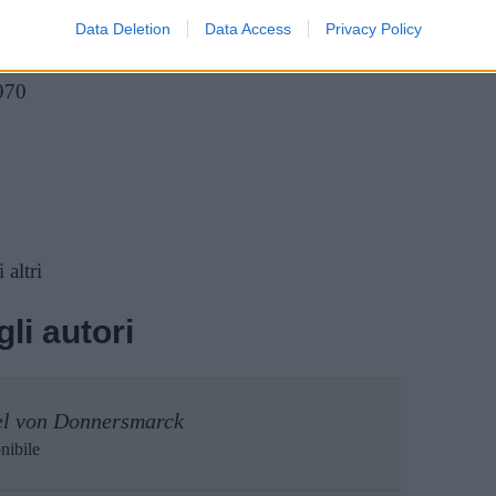
Data Deletion
Data Access
Privacy Policy
970
 altri
li autori
el von Donnersmarck
nibile