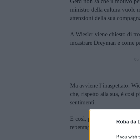
Gerd non sa che il motivo per
ministro della cultura vuole 
attenzioni della sua compagna
A Wiesler viene chiesto di tr
incastrare Dreyman e come p
Cont
Ma avviene l’inaspettato: Wies
che, rispetto alla sua, è così p
sentimenti.
E così, poco a poco, Wiesler
Roba da 
repentaglio il suo futuro, per 
If you wish 