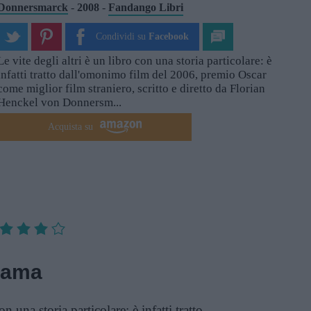
Donnersmarck
-
2008
-
Fandango Libri
Condividi su
Facebook
Le vite degli altri è un libro con una storia particolare: è
infatti tratto dall'omonimo film del 2006, premio Oscar
come miglior film straniero, scritto e diretto da Florian
Henckel von Donnersm...
Acquista su
rama
n una storia particolare: è infatti tratto