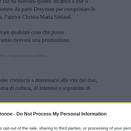
 cui ha ricevuto questo incarico è che il
mettere da parte Dreyman per conquistare le
, l’attrice Christa-Maria Sieland.
ovare qualsiasi cosa che possa
remio riceverà una promozione.
inua a leggere dopo la pubblicità
ler comincia a interessarsi alla vita dei due,
iena di cultura, di interessi e sopratutto di
 cambia opinione sul regime, mettendo a
Donne -
Do Not Process My Personal Information
proteggere la cultura e la verità.
to opt-out of the sale, sharing to third parties, or processing of your per