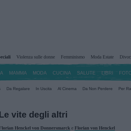
eciali
Violenza sulle donne
Femminismo
Moda Estate
Divor
ZA
MAMMA
MODA
CUCINA
SALUTE
LIBRI
FOTO
s
Da Regalare
In Uscita
Al Cinema
Da Non Perdere
Per Ra
Le vite degli altri
Florian Henckel von Donnersmarck
e
Florian von Henckel