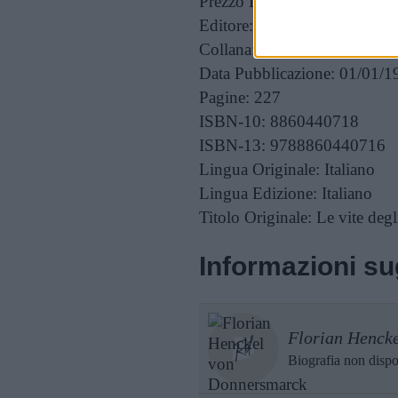
Prezzo Listino:
EUR 16,50
Editore:
Fandango Libri
Collana:
ND
Data Pubblicazione:
01/01/1
Pagine:
227
ISBN-10:
8860440718
ISBN-13:
9788860440716
Lingua Originale:
Italiano
Lingua Edizione:
Italiano
Titolo Originale:
Le vite degli
Informazioni sug
Florian Henck
Biografia non dispo