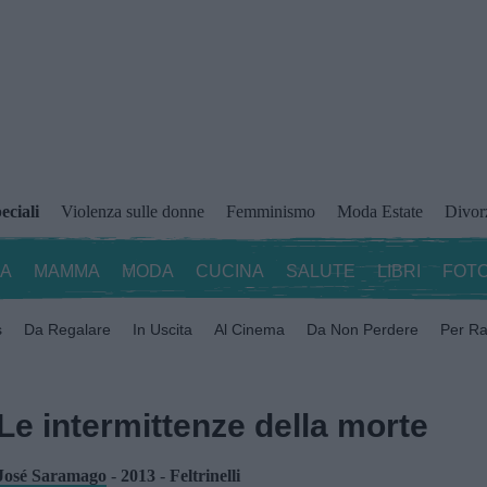
eciali
Violenza sulle donne
Femminismo
Moda Estate
Divor
ZA
MAMMA
MODA
CUCINA
SALUTE
LIBRI
FOTO
s
Da Regalare
In Uscita
Al Cinema
Da Non Perdere
Per Ra
Le intermittenze della morte
José Saramago
-
2013
-
Feltrinelli