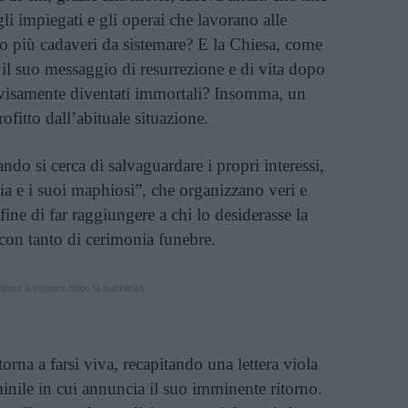
li impiegati e gli operai che lavorano alle
o più cadaveri da sistemare? E la Chiesa, come
 il suo messaggio di resurrezione e di vita dopo
vvisamente diventati immortali? Insomma, un
ofitto dall’abituale situazione.
do si cerca di salvaguardare i propri interessi,
ia e i suoi maphiosi”, che organizzano veri e
fine di far raggiungere a chi lo desiderasse la
 con tanto di cerimonia funebre.
inua a leggere dopo la pubblicità
rna a farsi viva, recapitando una lettera viola
minile in cui annuncia il suo imminente ritorno.