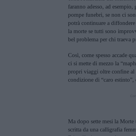
faranno adesso, ad esempio, g
pompe funebri, se non ci son
potrà continuare a diffondere
la morte se tutti sono impro
bel problema per chi traeva pr
Così, come spesso accade quan
ci si mette di mezzo la “maph
propri viaggi oltre confine al 
condizione di “caro estinto”,
Cont
Ma dopo sette mesi la Morte to
scritta da una calligrafia fem