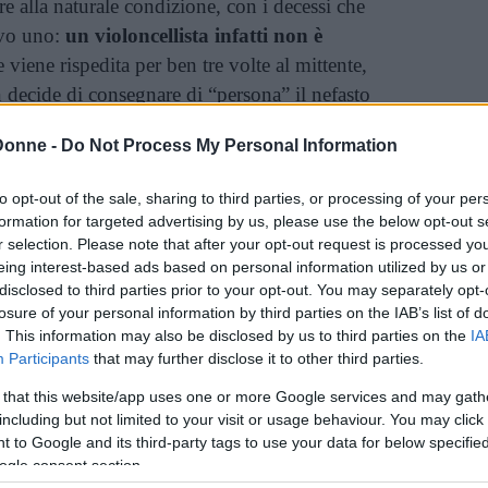
are alla naturale condizione, con i decessi che
lvo uno:
un violoncellista infatti non è
e viene rispedita per ben tre volte al mittente,
n decide di consegnare di “persona” il nefasto
.
Donne -
Do Not Process My Personal Information
tro l’angolo, al punto che la Morte, incarnata
to opt-out of the sale, sharing to third parties, or processing of your per
oprire tutto sulla vita ormai giunta al termine
formation for targeted advertising by us, please use the below opt-out s
 iniziando perciò a spiarlo, comincia a restare
r selection. Please note that after your opt-out request is processed y
 innamorarsene…
eing interest-based ads based on personal information utilized by us or
disclosed to third parties prior to your opt-out. You may separately opt-
losure of your personal information by third parties on the IAB’s list of
. This information may also be disclosed by us to third parties on the
IA
 morì nessuno”
Participants
that may further disclose it to other third parties.
 that this website/app uses one or more Google services and may gath
including but not limited to your visit or usage behaviour. You may click 
i Saramago delinea, attraverso lo sguardo di un
 to Google and its third-party tags to use your data for below specifi
grado di fornire pareri personali, una trama
ogle consent section.
ntarsi diversa da quello che è, ossia