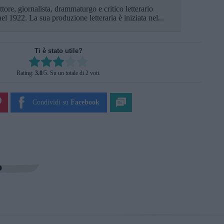
tore, giornalista, drammaturgo e critico letterario
el 1922. La sua produzione letteraria è iniziata nel...
Ti è stato utile?
Rate this item:
Rating:
3.0
/5. Su un totale di 2 voti.
SUBMIT RATING
Condividi su
Facebook
?