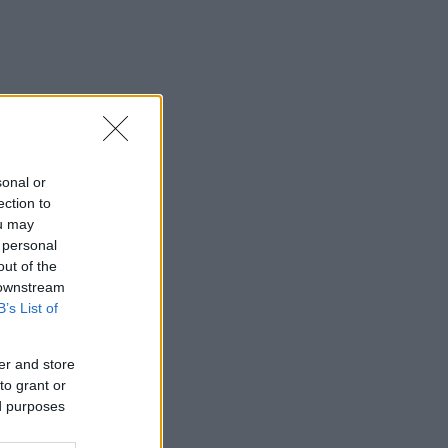
sonal or
ection to
ou may
 personal
out of the
 downstream
B’s List of
er and store
to grant or
ed purposes