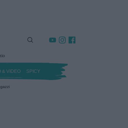
zio
 & VIDEO
SPICY
gazzi