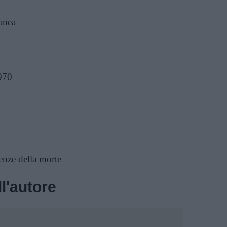
anea
970
enze della morte
l'autore