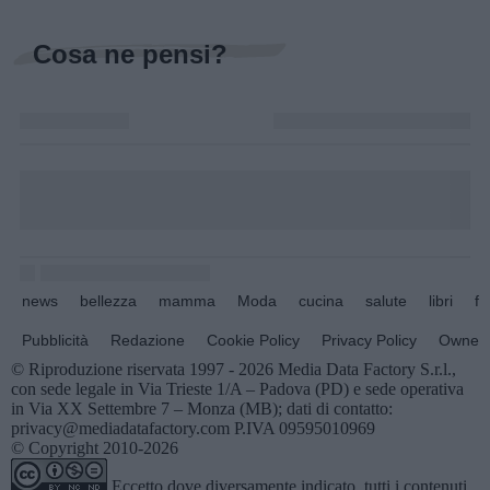
Cosa ne pensi?
news
bellezza
mamma
Moda
cucina
salute
libri
fo
Pubblicità
Redazione
Cookie Policy
Privacy Policy
Owners
© Riproduzione riservata 1997 - 2026 Media Data Factory S.r.l.,
con sede legale in Via Trieste 1/A – Padova (PD) e sede operativa
in Via XX Settembre 7 – Monza (MB); dati di contatto:
privacy@mediadatafactory.com P.IVA 09595010969
© Copyright 2010-2026
Eccetto dove diversamente indicato, tutti i contenuti