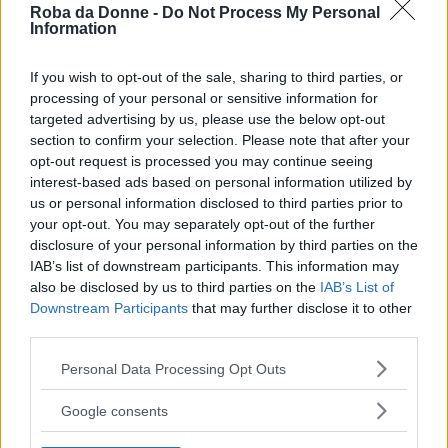
di cui porta ancora le cicatrici sul corpo e
Roba da Donne -
Do Not Process My Personal
Information
nell’anima.
If you wish to opt-out of the sale, sharing to third parties, or
processing of your personal or sensitive information for
Continua a leggere dopo la pubblicità
targeted advertising by us, please use the below opt-out
section to confirm your selection. Please note that after your
opt-out request is processed you may continue seeing
Pensa di aver chiuso per sempre con certi
interest-based ads based on personal information utilized by
us or personal information disclosed to third parties prior to
desideri, eppure dopo aver incontrato uno dei
your opt-out. You may separately opt-out of the further
proprietari del Den, Deklan Winters, scoprirà
disclosure of your personal information by third parties on the
IAB’s list of downstream participants. This information may
che lui è una tentazione a cui non riesce a non
also be disclosed by us to third parties on the
IAB’s List of
pensare.
Downstream Participants
that may further disclose it to other
third parties.
Deklan è virile, affascinante e affidabile, in
Please note that this website/app uses one or more Google
Personal Data Processing Opt Outs
grado di aiutare le protagonista a
services and may gather and store information including but
not limited to your visit or usage behaviour. You may click to
Google consents
comprendere che non serve a nulla reprimere
grant or deny consent to Google and its third-party tags to