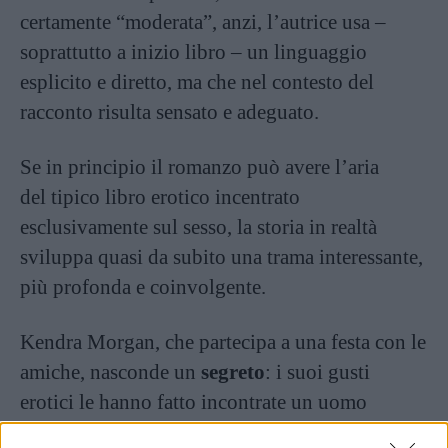
certamente “moderata”, anzi, l’autrice usa –
soprattutto a inizio libro – un linguaggio
esplicito e diretto, ma che nel contesto del
racconto risulta sensato e adeguato.
Se in principio il romanzo può avere l’aria
del tipico libro erotico incentrato
esclusivamente sul sesso, la storia in realtà
sviluppa quasi da subito una trama interessante,
più profonda e coinvolgente.
Kendra Morgan, che partecipa a una festa con le
amiche, nasconde un
segreto
: i suoi gusti
erotici le hanno fatto incontrate un uomo
violento, da cui è ora obbligata a nascondersi e