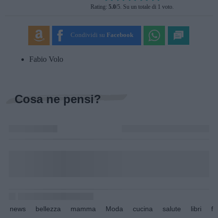
Rating:
5.0
/5. Su un totale di 1 voto.
SUBMIT RATING
Condividi su
Facebook
Fabio Volo
Cosa ne pensi?
news
bellezza
mamma
Moda
cucina
salute
libri
fo