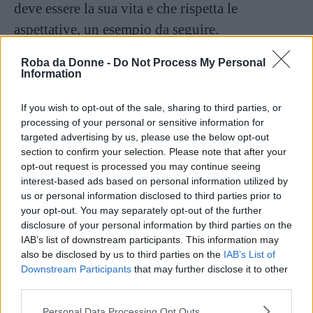
deve essere la sua vita e che rispetta le
aspettative, un esempio da seguire.
Roba da Donne -
Do Not Process My Personal
Marco è sposato con Daniela, mentre Andrea ha
Information
molte donne e una prima fidanzata, Isabella, con
la quale però non è mai riuscito ad aprirsi del
If you wish to opt-out of the sale, sharing to third parties, or
processing of your personal or sensitive information for
tutto, a decidersi a prendere una posizione.
targeted advertising by us, please use the below opt-out
section to confirm your selection. Please note that after your
Ma questo equilibrio che i due fratelli hanno
opt-out request is processed you may continue seeing
interest-based ads based on personal information utilized by
costruito sta per essere infranto da un
evento
us or personal information disclosed to third parties prior to
improvviso
: il padre si ammala, di una malattia
your opt-out. You may separately opt-out of the further
disclosure of your personal information by third parties on the
che invalida e che umilia lui e chi lo circonda.
IAB’s list of downstream participants. This information may
also be disclosed by us to third parties on the
IAB’s List of
Questa malattia, questo dolore condiviso, sarà
Downstream Participants
that may further disclose it to other
third parties.
l’
occasione per un riavvicinamento
tra
Please note that this website/app uses one or more Google
Andrea e Marco, e qualcosa di più per
Personal Data Processing Opt Outs