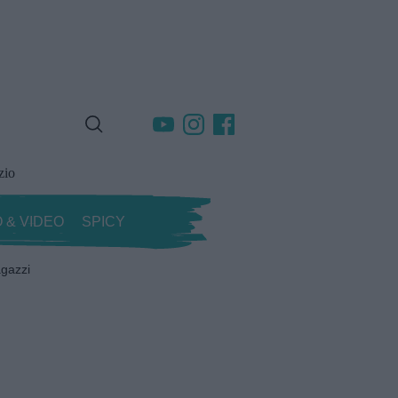
zio
 & VIDEO
SPICY
gazzi