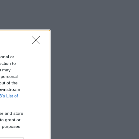
sonal or
ection to
ou may
 personal
out of the
 downstream
B’s List of
er and store
to grant or
ed purposes