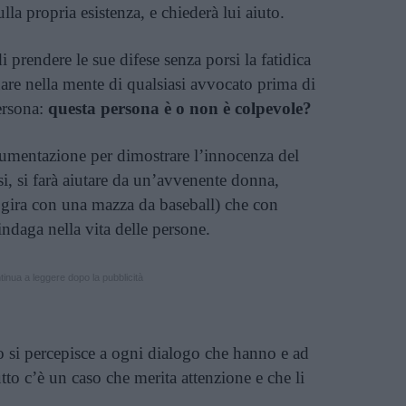
sulla propria esistenza, e chiederà lui aiuto.
 prendere le sue difese senza porsi la fatidica
e nella mente di qualsiasi avvocato prima di
ersona:
questa persona è o non è colpevole?
cumentazione per dimostrare l’innocenza del
esi, si farà aiutare da un’avvenente donna,
e gira con una mazza da baseball) che con
indaga nella vita delle persone.
inua a leggere dopo la pubblicità
lo si percepisce a ogni dialogo che hanno e ad
to c’è un caso che merita attenzione e che li