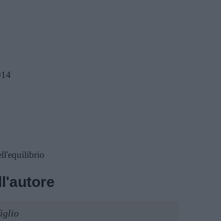
014
ll'equilibrio
l'autore
iglio