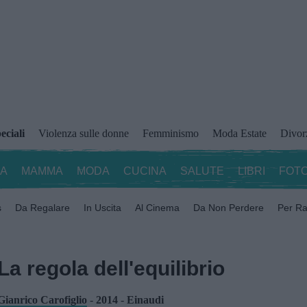
eciali
Violenza sulle donne
Femminismo
Moda Estate
Divor
ZA
MAMMA
MODA
CUCINA
SALUTE
LIBRI
FOTO
s
Da Regalare
In Uscita
Al Cinema
Da Non Perdere
Per Ra
La regola dell'equilibrio
Gianrico Carofiglio
-
2014
-
Einaudi