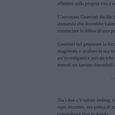
riflettere sulla propria vita e 
L’avvocato Guerrieri decide di
domanda che dovrebbe balenar
cominciare la difesa di una p
Guerrieri nel preparare la do
magistrato e avallare la sua t
un’investigatrice privata (ch
metodi un tantino discutibili 
Cont
Tra i due c’è subito feeling, 
ogni incontro, ma prima di tut
coinvolgerà fino in fondo.