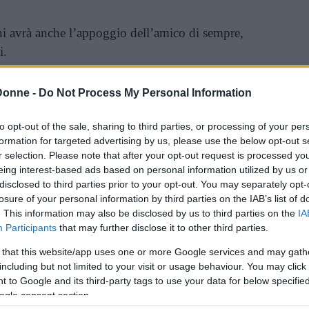
ni avrà anche l’appoggio dell’amico di sempre,
i.
liente sembra non avere fondamenta reali,
Donne -
Do Not Process My Personal Information
nvischiato in una
situazione davvero ambigu
a,
perdere lucidità e da cui dovrà trovare la via
to opt-out of the sale, sharing to third parties, or processing of your per
formation for targeted advertising by us, please use the below opt-out s
comprendere la sua posizione e quella del suo
r selection. Please note that after your opt-out request is processed y
eing interest-based ads based on personal information utilized by us or
disclosed to third parties prior to your opt-out. You may separately opt-
in moto un intricato meccanismo di ricordi, che
losure of your personal information by third parties on the IAB’s list of
. This information may also be disclosed by us to third parties on the
IA
ppo porteranno l’avvocato Guerrieri ad
Participants
that may further disclose it to other third parties.
erché tutti possono sbagliare, ma giustificare i
 that this website/app uses one or more Google services and may gath
si significa allontanarsi dalla verità e perdere
including but not limited to your visit or usage behaviour. You may click 
 to Google and its third-party tags to use your data for below specifi
ogle consent section.
invitante, caratterizzato da uno stile facile e