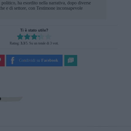
politico, ha esordito nella narrativa, dopo diverse
che e di settore, con Testimone inconsapevole
Ti è stato utile?
Rate this item:
Rating:
3.3
/5. Su un totale di 3 voti.
SUBMIT RATING
Condividi su
Facebook
?