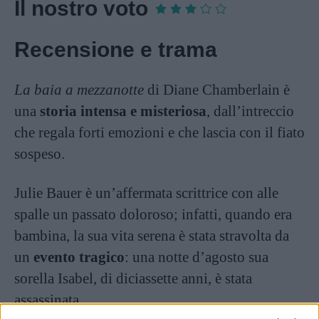
Il nostro voto
Recensione e trama
La baia a mezzanotte
di Diane Chamberlain è
una
storia intensa e misteriosa
, dall’intreccio
che regala forti emozioni e che lascia con il fiato
sospeso.
Julie Bauer è un’affermata scrittrice con alle
spalle un passato doloroso; infatti, quando era
bambina, la sua vita serena è stata stravolta da
un
evento tragico
: una notte d’agosto sua
sorella Isabel, di diciassette anni, è stata
assassinata.