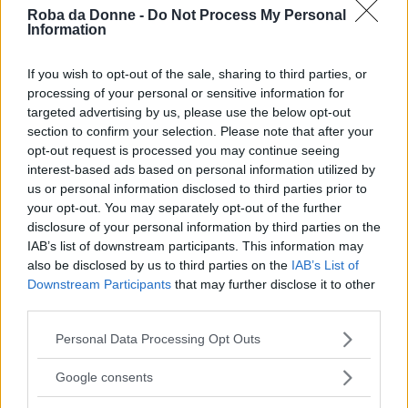
Roba da Donne -
Do Not Process My Personal
Sono passati quarant’anni da quella notte, ma
Information
Julie
non riesce a dimenticare
e a guardare
If you wish to opt-out of the sale, sharing to third parties, or
avanti, rendendo difficile il rapporto con la
processing of your personal or sensitive information for
figlia Shannon e con la madre Maria.
targeted advertising by us, please use the below opt-out
section to confirm your selection. Please note that after your
opt-out request is processed you may continue seeing
Ma un giorno riceve una
visita inaspettata
da
interest-based ads based on personal information utilized by
qualcuno che fa parte del suo passato che
us or personal information disclosed to third parties prior to
your opt-out. You may separately opt-out of the further
risveglia quesiti su quella fatidica
disclosure of your personal information by third parties on the
notte, portando alla luce segreti insospettabili e
IAB’s list of downstream participants. This information may
responsabilità dimenticate.
also be disclosed by us to third parties on the
IAB’s List of
Downstream Participants
that may further disclose it to other
third parties.
Per Julie è arrivato il momento di
affrontare il
Please note that this website/app uses one or more Google
Personal Data Processing Opt Outs
passato
e fare i conti con i sentimenti che tanti
services and may gather and store information including but
anni prima portarono alla morte di sua sorella.
not limited to your visit or usage behaviour. You may click to
Google consents
grant or deny consent to Google and its third-party tags to