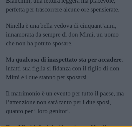
Bianchini, una lettura leggera ma piacevole,
perfetta per trascorrere alcune ore spensierate.
Ninella è una bella vedova di cinquant’anni,
innamorata da sempre di don Mimì, un uomo
che non ha potuto sposare.
Ma
qualcosa di inaspettato sta per accadere
:
infatti sua figlia si fidanza con il figlio di don
Mimì e i due stanno per sposarsi.
Il matrimonio è un evento per tutto il paese, ma
l’attenzione non sarà tanto per i due sposi,
quanto per i loro genitori.
Don Mimì infatti desidera riavere Ninella, ma