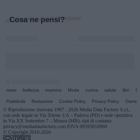
Cosa ne pensi?
news
bellezza
mamma
Moda
cucina
salute
libri
fo
Pubblicità
Redazione
Cookie Policy
Privacy Policy
Owners
© Riproduzione riservata 1997 - 2026 Media Data Factory S.r.l.,
con sede legale in Via Trieste 1/A – Padova (PD) e sede operativa
in Via XX Settembre 7 – Monza (MB); dati di contatto:
privacy@mediadatafactory.com P.IVA 09595010969
© Copyright 2010-2026