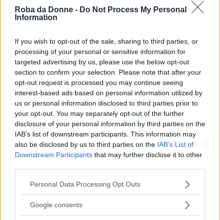
sua moglie lo sorveglia, una donna che si è
Roba da Donne -
Do Not Process My Personal
Information
impegnata affinché in quel matrimonio nulla sia
lasciato al caso.
If you wish to opt-out of the sale, sharing to third parties, or
processing of your personal or sensitive information for
targeted advertising by us, please use the below opt-out
Continua a leggere dopo la pubblicità
section to confirm your selection. Please note that after your
opt-out request is processed you may continue seeing
interest-based ads based on personal information utilized by
us or personal information disclosed to third parties prior to
Eppure, basta un attimo di distrazione e tutto
your opt-out. You may separately opt-out of the further
può cadere nel
caos
.
disclosure of your personal information by third parties on the
IAB’s list of downstream participants. This information may
also be disclosed by us to third parties on the
IAB’s List of
Un romanzo sulle seconde possibilità, che però
Downstream Participants
that may further disclose it to other
bisogna cogliere, altrimenti se ne vanno, e
third parties.
sull’ipocrisia che certe persone possono avere.
Please note that this website/app uses one or more Google
Personal Data Processing Opt Outs
services and may gather and store information including but
Divertenti, per quanto intrisi di luoghi comuni,
not limited to your visit or usage behaviour. You may click to
Google consents
grant or deny consent to Google and its third-party tags to
alcuni siparietti creati dagli ospiti del