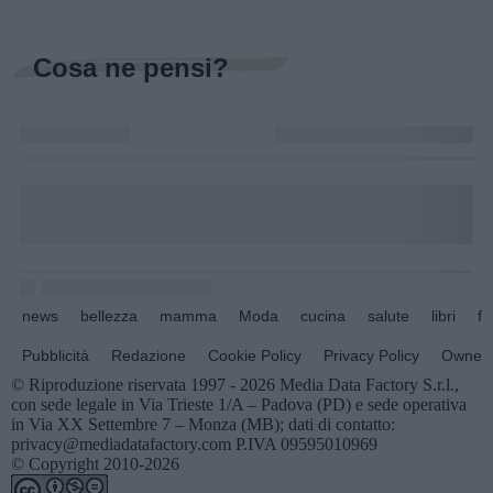
Cosa ne pensi?
news
bellezza
mamma
Moda
cucina
salute
libri
fo
Pubblicità
Redazione
Cookie Policy
Privacy Policy
Owners
© Riproduzione riservata 1997 - 2026 Media Data Factory S.r.l.,
con sede legale in Via Trieste 1/A – Padova (PD) e sede operativa
in Via XX Settembre 7 – Monza (MB); dati di contatto:
privacy@mediadatafactory.com P.IVA 09595010969
© Copyright 2010-2026