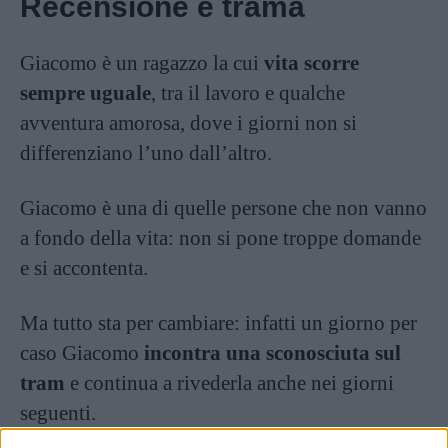
Recensione e trama
Giacomo è un ragazzo la cui
vita scorre
sempre uguale
, tra il lavoro e qualche
avventura amorosa, dove i giorni non si
differenziano l’uno dall’altro.
Giacomo è una di quelle persone che non vanno
a fondo della vita: non si pone troppe domande
e si accontenta.
Ma tutto sta per cambiare: infatti un giorno per
caso Giacomo
incontra una sconosciuta sul
tram
e continua a rivederla anche nei giorni
seguenti.