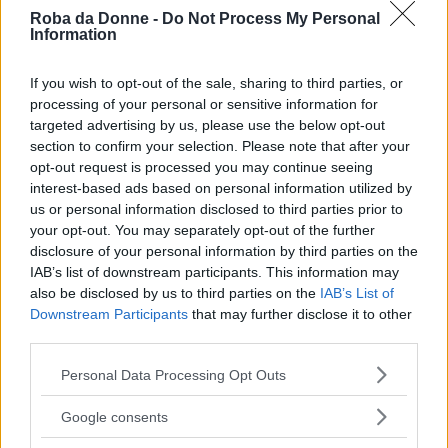
Quell’incontro diventa per lui un appuntamento
Roba da Donne -
Do Not Process My Personal
Information
fisso, qualcosa a cui col tempo non vuole più
rinunciare; ma lei deve andare a vivere in
If you wish to opt-out of the sale, sharing to third parties, or
processing of your personal or sensitive information for
un’altra città.
targeted advertising by us, please use the below opt-out
section to confirm your selection. Please note that after your
E Giacomo prende una decisione:
basta vivere
opt-out request is processed you may continue seeing
interest-based ads based on personal information utilized by
la vita in modo superficiale
.
us or personal information disclosed to third parties prior to
your opt-out. You may separately opt-out of the further
disclosure of your personal information by third parties on the
Continua a leggere dopo la pubblicità
IAB’s list of downstream participants. This information may
also be disclosed by us to third parties on the
IAB’s List of
Downstream Participants
that may further disclose it to other
Così accetta il rischio e decide di inseguirla.
third parties.
Please note that this website/app uses one or more Google
Personal Data Processing Opt Outs
Con il suo
stile scorrevole
e il
linguaggio
services and may gather and store information including but
not limited to your visit or usage behaviour. You may click to
semplice
, Fabio Volo racconta ne
Il giorno in
Google consents
grant or deny consent to Google and its third-party tags to