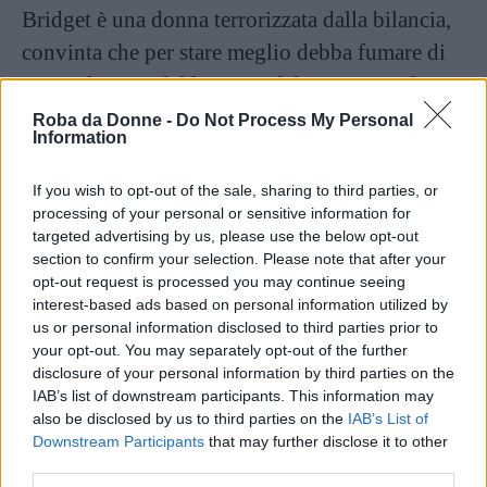
Bridget è una donna terrorizzata dalla bilancia,
convinta che per stare meglio debba fumare di
meno, frustata dal lavoro e dal rapporto sul suo
capo: il suo diario ci racconta le sue
Roba da Donne -
Do Not Process My Personal
Information
tragicomiche avventure
, attraverso pensieri
scollegati e aneddoti strampalati.
If you wish to opt-out of the sale, sharing to third parties, or
processing of your personal or sensitive information for
targeted advertising by us, please use the below opt-out
Questo romanzo diverte: la sua
goffa
section to confirm your selection. Please note that after your
protagonista
con il suo linguaggio giovanile e
opt-out request is processed you may continue seeing
gergale fa sorridere, come i personaggi che la
interest-based ads based on personal information utilized by
us or personal information disclosed to third parties prior to
circondano.
your opt-out. You may separately opt-out of the further
disclosure of your personal information by third parties on the
IAB’s list of downstream participants. This information may
Continua a leggere dopo la pubblicità
also be disclosed by us to third parties on the
IAB’s List of
Downstream Participants
that may further disclose it to other
third parties.