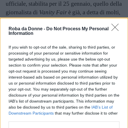
ufficiale, stabilita per il 25 gennaio, quello della
giornalista di
Vanity Fair
è già, a detta di molti,
uno dei possibili libri dell’anno.
Roba da Donne -
Do Not Process My Personal
Information
La Orth ricostruisce al suo interno uno dei casi
di cronaca che più hanno sconvolto il mondo
If you wish to opt-out of the sale, sharing to third parties, or
della moda e tutta l’opinione pubblica,
processing of your personal or sensitive information for
targeted advertising by us, please use the below opt-out
vent’anni fa: Gianni Versace, uno degli stilisti
section to confirm your selection. Please note that after your
più apprezzati dalle celebrity, viene ucciso a
opt-out request is processed you may continue seeing
interest-based ads based on personal information utilized by
colpi di pistola mentre si trova sugli scalini
us or personal information disclosed to third parties prior to
della splendida villa di Miami dove abita. Era
your opt-out. You may separately opt-out of the further
disclosure of your personal information by third parties on the
uscito a prendere il giornale personalmente,
IAB’s list of downstream participants. This information may
quella mattina, abitudine che lui non aveva e
also be disclosed by us to third parties on the
IAB’s List of
che, purtroppo, gli è costata la vita. A tendergli
Downstream Participants
that may further disclose it to other
third parties.
l’agguato mortale Andrew Cunanan, gigolò