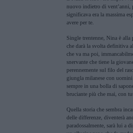
nuovo indietro di vent’anni, 
significava era la massima es
avere per te.
Single trentenne, Nina è alla
che darà la svolta definitiva a
che va ma poi, immancabilment
snervante che tiene la giovan
perennemente sul filo del ras
giungla milanese con uomini c
sempre in una bolla di sapone,
bruciante più che mai, con tut
Quella storia che sembra incan
delle differenze, diventerà a
paradossalmente, sarà lui a 