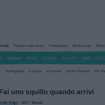
eciali
Violenza sulle donne
Femminismo
Moda Estate
Divor
ZA
MAMMA
MODA
CUCINA
SALUTE
LIBRI
FOTO
s
Da Regalare
In Uscita
Al Cinema
Da Non Perdere
Per Ra
Fai uno squillo quando arrivi
Stella Pulpo
-
2017
-
Rizzoli