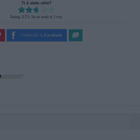
Ti è stato utile?
Rate this item:
Rating:
2.7
/5. Su un totale di 3 voti.
SUBMIT RATING
Condividi su
Facebook
?