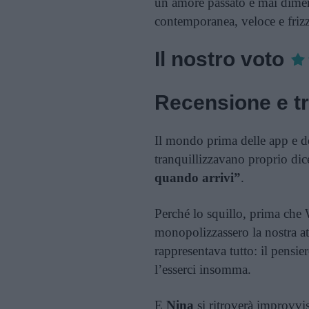
un amore passato e mai dimen
contemporanea, veloce e frizz
Il nostro voto
Recensione e t
Il mondo prima delle app e d
tranquillizzavano proprio dic
quando arrivi”
.
Perché lo squillo, prima ch
monopolizzassero la nostra at
rappresentava tutto: il pensie
l’esserci insomma.
E
Nina
si ritroverà improvvis