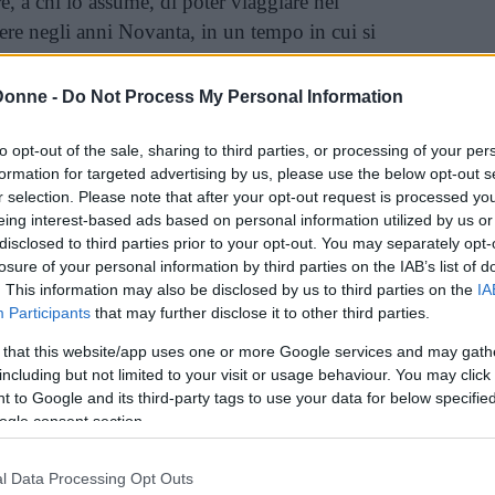
e, a chi lo assume, di poter viaggiare nel
ere negli anni Novanta, in un tempo in cui si
uilli, appunto. Ma la cosa più importante è che
 stare ancora insieme a Nina, tanto che lei,
Donne -
Do Not Process My Personal Information
e le vacanze estive, si troverà la casa sommersa
musicali. E, di colpo, messa di fronte a un
to opt-out of the sale, sharing to third parties, or processing of your per
formation for targeted advertising by us, please use the below opt-out s
bene accantonare definitivamente il passato,
r selection. Please note that after your opt-out request is processed y
guardarsi avanti, e quanta consapevole scelta
eing interest-based ads based on personal information utilized by us or
re aggrappate?
disclosed to third parties prior to your opt-out. You may separately opt-
losure of your personal information by third parties on the IAB’s list of
. This information may also be disclosed by us to third parties on the
IA
inua a leggere dopo la pubblicità
Participants
that may further disclose it to other third parties.
 that this website/app uses one or more Google services and may gath
including but not limited to your visit or usage behaviour. You may click 
d esuberante, mettendo tanto di sé nel suo
 to Google and its third-party tags to use your data for below specifi
esce a dare vita a un romanzo contemporaneo,
ogle consent section.
nisce irrimediabilmente per ritrovarsi. Lei,
l Data Processing Opt Outs
navagina
da quasi 70 mila seguaci a settimana,