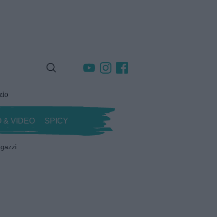
zio
 & VIDEO
SPICY
gazzi