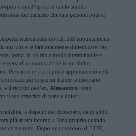
proprio a quell’epoca in cui lo squillo
pressione del pensiero che una persona poteva
 perpetua ricerca della novità, dell’appuntamento
lla sua vita e le farà totalmente dimenticare l’ex
e, torna, in un tira e molla interminabile e
e esperta di comunicazione in un limbo,
oio. Peccato che i suoi primi appuntamenti nella
onosciuti per lo più su Tinder si risolvano
 e il ricordo dell’ex,
Alessandro
, torni
to il suo strascico di pene e dolori.
cellabile, a dispetto dei chilometri, degli addii,
ncora più stretta intorno a Nina proprio quando,
dimenticare tutto. Dopo una overdose di LUV,