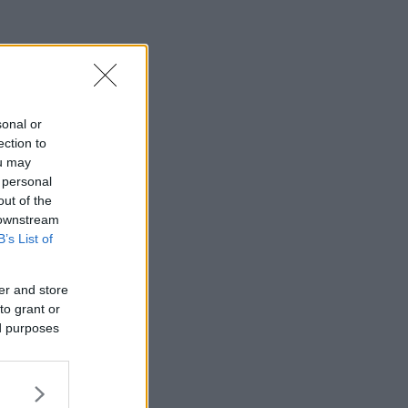
sonal or
ection to
ou may
 personal
out of the
 downstream
B’s List of
er and store
to grant or
ed purposes