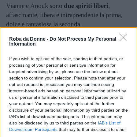
Vianne e Anouk sono
due spiriti liberi
,
affascinante, libera e intraprendente la prima,
dolce e fantasiosa la seconda.
Roba da Donne -
Do Not Process My Personal
Vianne apre la Céleste Praline, una
pasticceria
Information
che in poco tempo diventa un
elemento di
disordine
: il cioccolato entrerà nella vita delle
If you wish to opt-out of the sale, sharing to third parties, or
processing of your personal or sensitive information for
persone della città, portando loro disordine e
targeted advertising by us, please use the below opt-out
felicità.
section to confirm your selection. Please note that after your
opt-out request is processed you may continue seeing
interest-based ads based on personal information utilized by
Continua a leggere dopo la pubblicità
us or personal information disclosed to third parties prior to
your opt-out. You may separately opt-out of the further
disclosure of your personal information by third parties on the
IAB’s list of downstream participants. This information may
Questo romanzo, scritto con uno stile
also be disclosed by us to third parties on the
IAB’s List of
scorrevole e fluido, presenta una
storia
Downstream Participants
that may further disclose it to other
third parties.